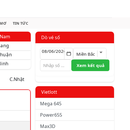
 MƠ
TIN TỨC
 Nam
Dò vé số
iang
Thuận
Ninh
Xem kết quả
C.Nhật
Vietlott
Mega 645
Power655
Max3D