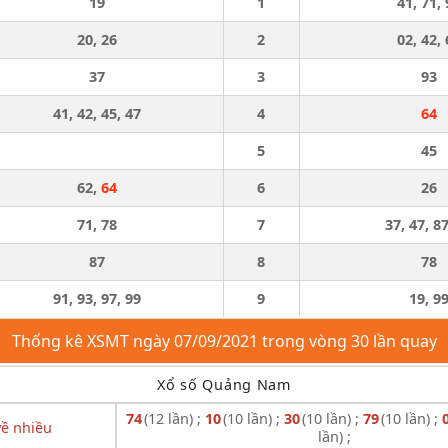
19
1
41, 71,
20, 26
2
02, 42,
37
3
93
41, 42, 45, 47
4
64
5
45
62,
64
6
26
71, 78
7
37, 47, 87
87
8
78
91, 93, 97, 99
9
19, 9
Thống kê XSMT ngày 07/09/2021 trong vòng 30 lần quay
Xổ số Quảng Nam
74
(12 lần) ;
10
(10 lần) ;
30
(10 lần) ;
79
(10 lần) ;
về nhiều
lần) ;