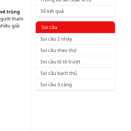
Sổ kết quả
 vé trúng
 người tham
nhiều giải
Soi cầu
Soi cầu 2 nháy
Soi cầu theo thứ
Soi cầu lô tô trượt
Soi cầu bạch thủ
Soi cầu 3 càng