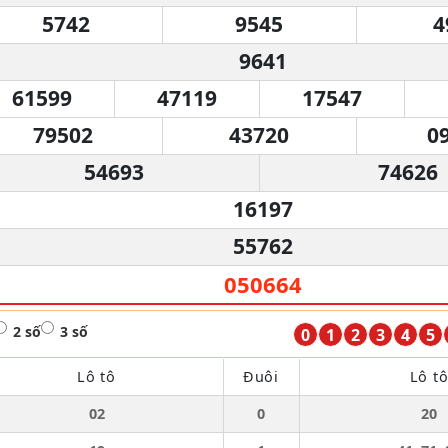
5742
9545
4
9641
61599
47119
17547
79502
43720
0
54693
74626
16197
55762
050664
2 số
3 số
0
1
2
3
4
5
Lô tô
Đuôi
Lô t
02
0
20