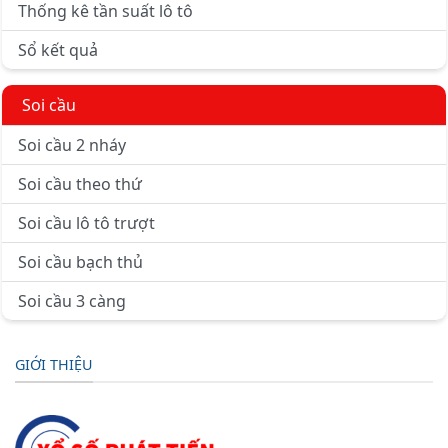
Thống kê tần suất lô tô
Sổ kết quả
Soi cầu
Soi cầu 2 nháy
Soi cầu theo thứ
Soi cầu lô tô trượt
Soi cầu bạch thủ
Soi cầu 3 càng
GIỚI THIỆU