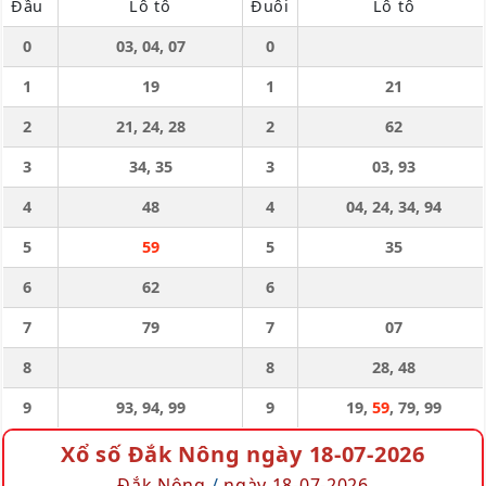
Đầu
Lô tô
Đuôi
Lô tô
0
03, 04, 07
0
1
19
1
21
2
21, 24, 28
2
62
3
34, 35
3
03, 93
4
48
4
04, 24, 34, 94
5
59
5
35
6
62
6
7
79
7
07
8
8
28, 48
9
93, 94, 99
9
19,
59
, 79, 99
Xổ số Đắk Nông ngày 18-07-2026
Đắk Nông
/
ngày 18-07-2026