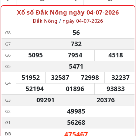
Xổ số Đắk Nông ngày 04-07-2026
Đắk Nông
/
ngày 04-07-2026
56
G8
732
G7
5095
7954
4518
G6
5471
G5
51952
32587
72998
32237
G4
52194
01896
93833
09291
20376
G3
49985
G2
56268
G1
475467
ĐB