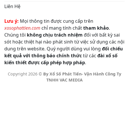
Liên Hệ
Lưu ý:
Mọi thông tin được cung cấp trên
xosophattien.com
chỉ mang tính chất
tham khảo
.
Chúng tôi
không chịu trách nhiệm
đối với bất kỳ sai
sót hoặc thiệt hại nào phát sinh từ việc sử dụng các nội
dung trên website. Quý người dùng vui lòng
đối chiếu
kết quả với thông báo chính thức
từ các
đài xổ số
kiến thiết được cấp phép hợp pháp
.
Copyright 2026 ©
By Xổ Số Phát Tiến- Vận Hành Công Ty
TNHH VAC MEDIA