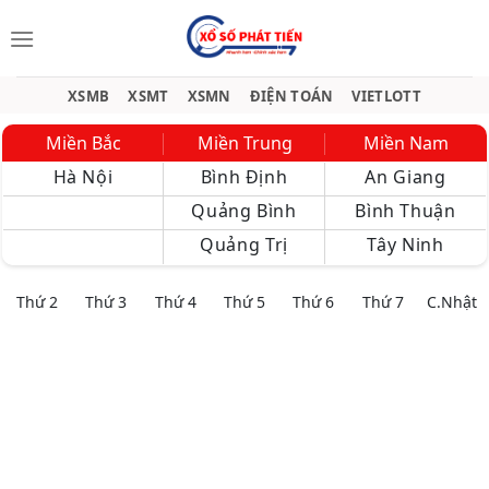
Bỏ
qua
nội
dung
XSMB
XSMT
XSMN
ĐIỆN TOÁN
VIETLOTT
Miền Bắc
Miền Trung
Miền Nam
Hà Nội
Bình Định
An Giang
Quảng Bình
Bình Thuận
Quảng Trị
Tây Ninh
Thứ 2
Thứ 3
Thứ 4
Thứ 5
Thứ 6
Thứ 7
C.Nhật