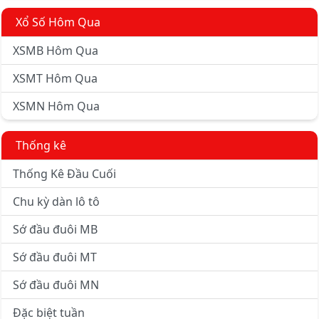
Xổ Số Hôm Qua
XSMB Hôm Qua
XSMT Hôm Qua
XSMN Hôm Qua
Thống kê
Thống Kê Đầu Cuối
Chu kỳ dàn lô tô
Sớ đầu đuôi MB
Sớ đầu đuôi MT
Sớ đầu đuôi MN
Đặc biệt tuần