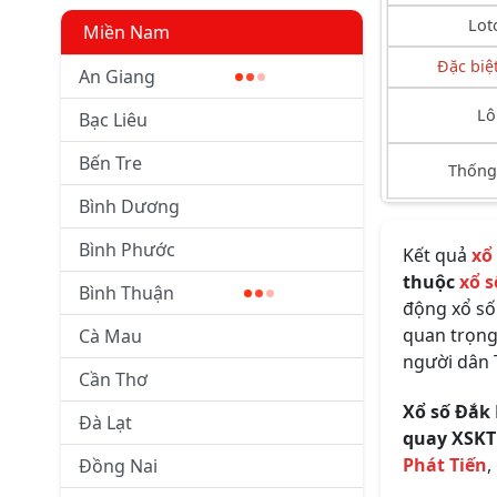
Loto
Miền Nam
Đặc biệ
An Giang
Lô
Bạc Liêu
Bến Tre
Thống 
Bình Dương
Bình Phước
Kết quả
xổ
thuộc
xổ s
Bình Thuận
động xổ số
quan trọng
Cà Mau
người dân 
Cần Thơ
Xổ số Đắk
Đà Lạt
quay XSKT
Phát Tiến
,
Đồng Nai