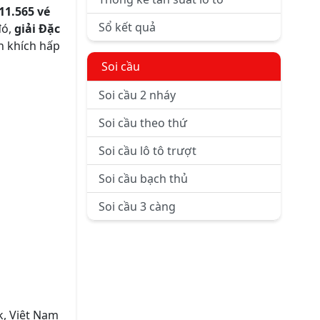
11.565 vé
Sổ kết quả
đó,
giải Đặc
n khích hấp
Soi cầu
Soi cầu 2 nháy
Soi cầu theo thứ
Soi cầu lô tô trượt
Soi cầu bạch thủ
Soi cầu 3 càng
k, Việt Nam