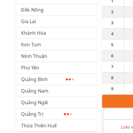
1
Đắk Nông
2
Gia Lai
3
Khánh Hòa
4
Kon Tum
5
Ninh Thuận
6
7
Phú Yên
8
Quảng Bình
9
Quảng Nam
Quảng Ngãi
Quảng Trị
Thừa Thiên Huế
Loto 