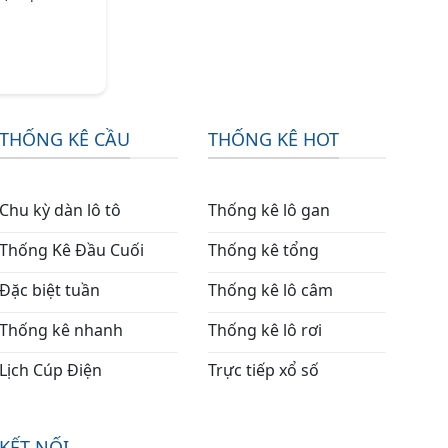
THỐNG KÊ CẦU
THỐNG KÊ HOT
Chu kỳ dàn lô tô
Thống kê lô gan
Thống Kê Đầu Cuối
Thống kê tổng
Đặc biệt tuần
Thống kê lô câm
Thống kê nhanh
Thống kê lô rơi
Lịch Cúp Điện
Trực tiếp xổ số
KẾT NỐI