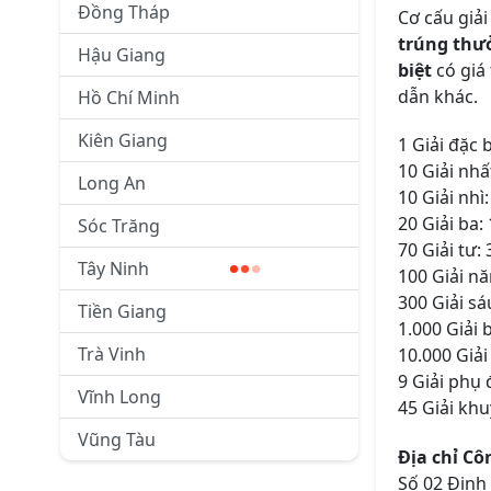
Đồng Tháp
Cơ cấu giả
trúng thư
Hậu Giang
biệt
có giá 
dẫn khác.
Hồ Chí Minh
Kiên Giang
1 Giải đặc 
10 Giải nhấ
Long An
10 Giải nhì
20 Giải ba:
Sóc Trăng
70 Giải tư:
Tây Ninh
100 Giải n
300 Giải sá
Tiền Giang
1.000 Giải 
Trà Vinh
10.000 Giả
9 Giải phụ 
Vĩnh Long
45 Giải khu
Vũng Tàu
Địa chỉ Cô
Số 02 Đinh