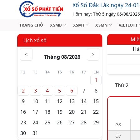
Bỏ
Xổ Số Đắk Lắk ngày 24-0
qua
Hôm nay: Thứ 5 ngày 06/08/2026
nội
TRANG CHỦ
XSMB
XSMT
XSMN
VIETLOTT
dung
Miề
Lịch xổ số
Hà
<
>
Tháng 08/2026
T2
T3
T4
T5
T6
T7
CN
1
Thứ 2
2
3
4
5
6
7
8
9
10
11
12
13
14
15
16
17
18
19
20
21
22
23
24
25
26
27
28
29
G8
30
31
G7