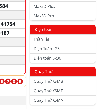
584
Max3D Plus
Max3D Pro
41754
Điện toán
0187
Thần Tài
Điện Toán 123
Điện toán 6x36
Quay Thử
Quay Thử XSMB
6
7
8
9
Quay Thử XSMT
ô
Quay Thử XSMN