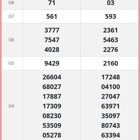
71
03
G8
561
593
G7
3777
2361
7547
5463
G6
4028
2276
9429
2160
G5
26604
17248
68027
04100
17887
27047
17309
63971
G4
08230
35097
53509
80743
05278
63394