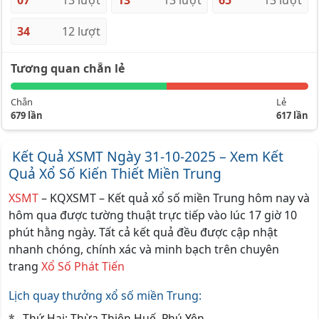
07
13 lượt
13
13 lượt
65
13 lượt
34
12 lượt
Tương quan chẵn lẻ
Chẵn
Lẻ
679 lần
617 lần
Kết Quả XSMT Ngày 31-10-2025 – Xem Kết
Quả Xổ Số Kiến Thiết Miền Trung
XSMT
– KQXSMT – Kết quả xổ số miền Trung hôm nay và
hôm qua được tường thuật trực tiếp vào lúc 17 giờ 10
phút hằng ngày. Tất cả kết quả đều được cập nhật
nhanh chóng, chính xác và minh bạch trên chuyên
trang
Xổ Số Phát Tiến
Lịch quay thưởng xổ số miền Trung:
Thứ Hai: Thừa Thiên Huế, Phú Yên