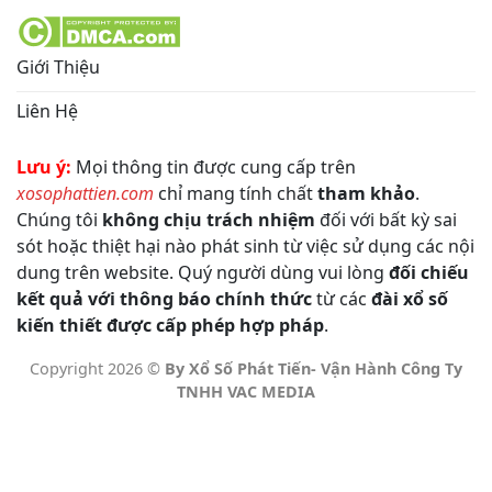
Giới Thiệu
Liên Hệ
Lưu ý:
Mọi thông tin được cung cấp trên
xosophattien.com
chỉ mang tính chất
tham khảo
.
Chúng tôi
không chịu trách nhiệm
đối với bất kỳ sai
sót hoặc thiệt hại nào phát sinh từ việc sử dụng các nội
dung trên website. Quý người dùng vui lòng
đối chiếu
kết quả với thông báo chính thức
từ các
đài xổ số
kiến thiết được cấp phép hợp pháp
.
Copyright 2026 ©
By Xổ Số Phát Tiến- Vận Hành Công Ty
TNHH VAC MEDIA