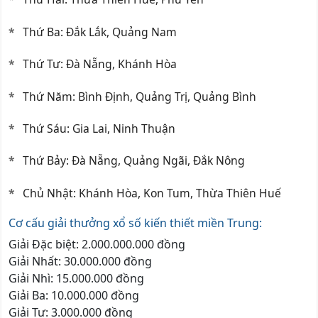
Thứ Ba: Đắk Lắk, Quảng Nam
Thứ Tư: Đà Nẵng, Khánh Hòa
Thứ Năm: Bình Định, Quảng Trị, Quảng Bình
Thứ Sáu: Gia Lai, Ninh Thuận
Thứ Bảy: Đà Nẵng, Quảng Ngãi, Đắk Nông
Chủ Nhật: Khánh Hòa, Kon Tum, Thừa Thiên Huế
Cơ cấu giải thưởng xổ số kiến thiết miền Trung:
Giải Đặc biệt: 2.000.000.000 đồng
Giải Nhất: 30.000.000 đồng
Giải Nhì: 15.000.000 đồng
Giải Ba: 10.000.000 đồng
Giải Tư: 3.000.000 đồng