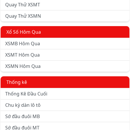
Quay Thử XSMT
Quay Thử XSMN
Xổ Số Hôm Qua
XSMB Hôm Qua
XSMT Hôm Qua
XSMN Hôm Qua
Thống kê
Thống Kê Đầu Cuối
Chu kỳ dàn lô tô
Sớ đầu đuôi MB
Sớ đầu đuôi MT