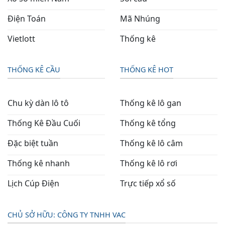
Điện Toán
Mã Nhúng
Vietlott
Thống kê
THỐNG KÊ CẦU
THỐNG KÊ HOT
Chu kỳ dàn lô tô
Thống kê lô gan
Thống Kê Đầu Cuối
Thống kê tổng
Đặc biệt tuần
Thống kê lô câm
Thống kê nhanh
Thống kê lô rơi
Lịch Cúp Điện
Trực tiếp xổ số
CHỦ SỞ HỮU: CÔNG TY TNHH VAC