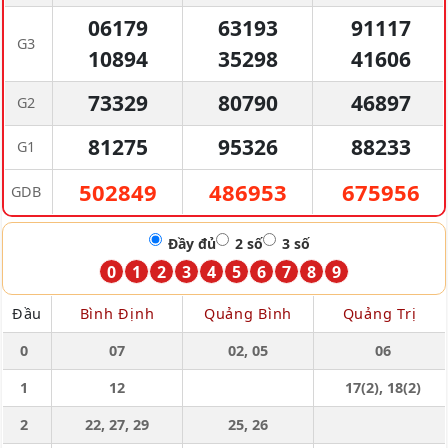
06179
63193
91117
G3
10894
35298
41606
73329
80790
46897
G2
81275
95326
88233
G1
502849
486953
675956
GDB
Đầy đủ
2 số
3 số
0
1
2
3
4
5
6
7
8
9
Đầu
Bình Định
Quảng Bình
Quảng Trị
0
07
02, 05
06
1
12
17(2), 18(2)
2
22, 27, 29
25, 26