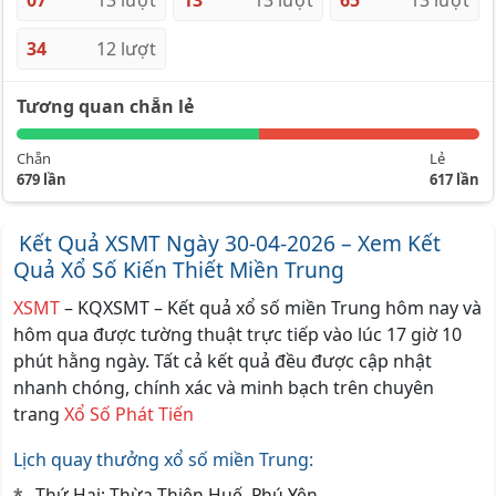
07
13 lượt
13
13 lượt
65
13 lượt
34
12 lượt
Tương quan chẵn lẻ
Chẵn
Lẻ
679 lần
617 lần
Kết Quả XSMT Ngày 30-04-2026 – Xem Kết
Quả Xổ Số Kiến Thiết Miền Trung
XSMT
– KQXSMT – Kết quả xổ số miền Trung hôm nay và
hôm qua được tường thuật trực tiếp vào lúc 17 giờ 10
phút hằng ngày. Tất cả kết quả đều được cập nhật
nhanh chóng, chính xác và minh bạch trên chuyên
trang
Xổ Số Phát Tiến
Lịch quay thưởng xổ số miền Trung:
Thứ Hai: Thừa Thiên Huế, Phú Yên