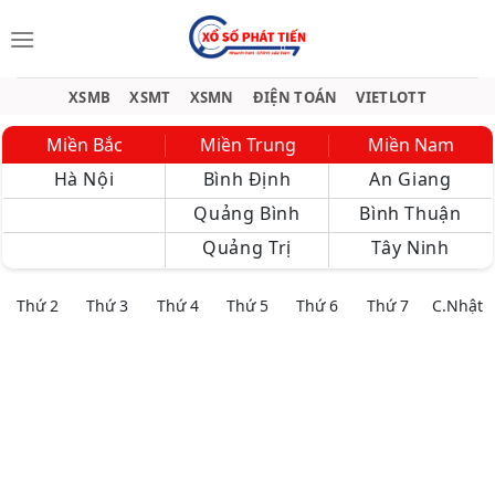
Bỏ
qua
nội
dung
XSMB
XSMT
XSMN
ĐIỆN TOÁN
VIETLOTT
Miền Bắc
Miền Trung
Miền Nam
Hà Nội
Bình Định
An Giang
Quảng Bình
Bình Thuận
Quảng Trị
Tây Ninh
Thứ 2
Thứ 3
Thứ 4
Thứ 5
Thứ 6
Thứ 7
C.Nhật