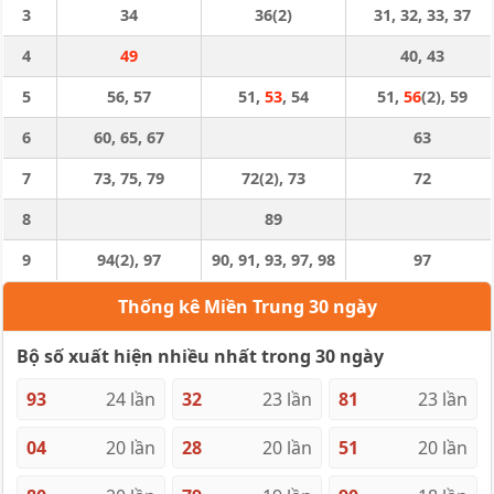
3
34
36(2)
31, 32, 33, 37
4
49
40, 43
5
56, 57
51,
53
, 54
51,
56
(2), 59
6
60, 65, 67
63
7
73, 75, 79
72(2), 73
72
8
89
9
94(2), 97
90, 91, 93, 97, 98
97
Thống kê Miền Trung 30 ngày
Bộ số xuất hiện nhiều nhất trong 30 ngày
93
24 lần
32
23 lần
81
23 lần
04
20 lần
28
20 lần
51
20 lần