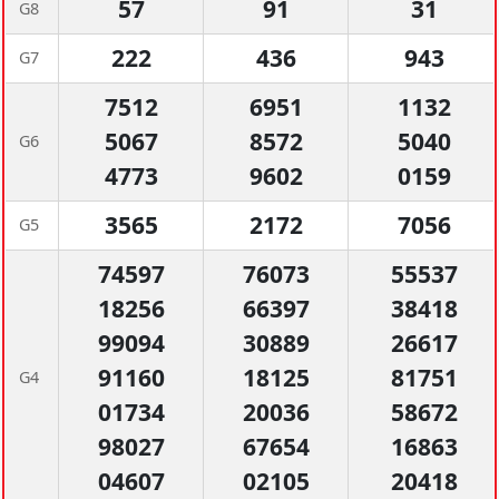
57
91
31
G8
222
436
943
G7
7512
6951
1132
5067
8572
5040
G6
4773
9602
0159
3565
2172
7056
G5
74597
76073
55537
18256
66397
38418
99094
30889
26617
91160
18125
81751
G4
01734
20036
58672
98027
67654
16863
04607
02105
20418