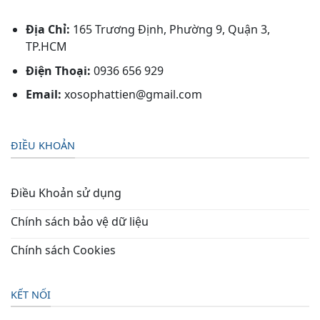
Địa Chỉ:
165 Trương Định, Phường 9, Quận 3,
TP.HCM
Điện Thoại:
0936 656 929
Email:
xosophattien@gmail.com
ĐIỀU KHOẢN
Điều Khoản sử dụng
Chính sách bảo vệ dữ liệu
Chính sách Cookies
KẾT NỐI