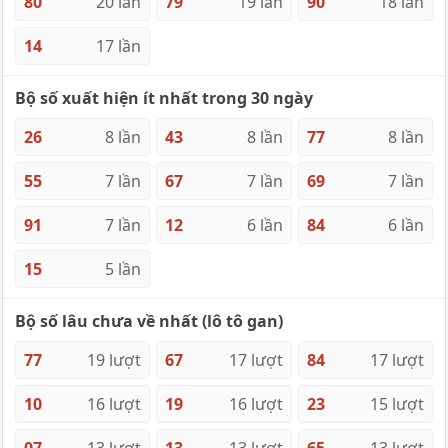
80
20 lần
79
19 lần
90
18 lần
14
17 lần
Bộ số xuất hiện ít nhất trong 30 ngày
26
8 lần
43
8 lần
77
8 lần
55
7 lần
67
7 lần
69
7 lần
91
7 lần
12
6 lần
84
6 lần
15
5 lần
Bộ số lâu chưa về nhất (lô tô gan)
77
19 lượt
67
17 lượt
84
17 lượt
10
16 lượt
19
16 lượt
23
15 lượt