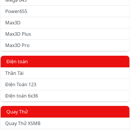
Mega 645
Power655
Max3D
Max3D Plus
Max3D Pro
Điện toán
Thần Tài
Điện Toán 123
Điện toán 6x36
Quay Thử
Quay Thử XSMB