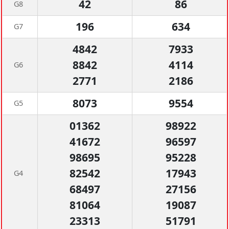
42
86
G8
196
634
G7
4842
7933
8842
4114
G6
2771
2186
8073
9554
G5
01362
98922
41672
96597
98695
95228
82542
17943
G4
68497
27156
81064
19087
23313
51791