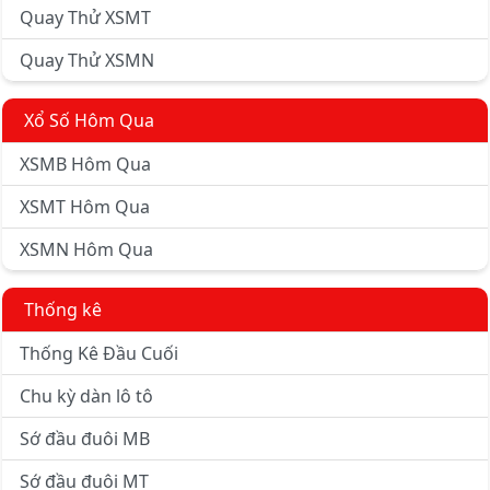
Quay Thử XSMT
Quay Thử XSMN
Xổ Số Hôm Qua
XSMB Hôm Qua
XSMT Hôm Qua
XSMN Hôm Qua
Thống kê
Thống Kê Đầu Cuối
Chu kỳ dàn lô tô
Sớ đầu đuôi MB
Sớ đầu đuôi MT