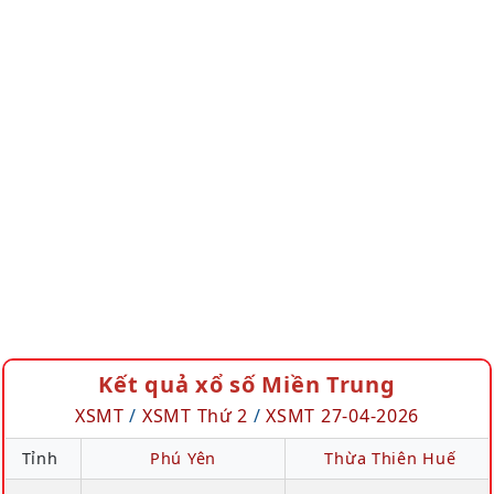
Kết quả xổ số Miền Trung
XSMT
/
XSMT Thứ 2
/
XSMT 27-04-2026
Tỉnh
Phú Yên
Thừa Thiên Huế