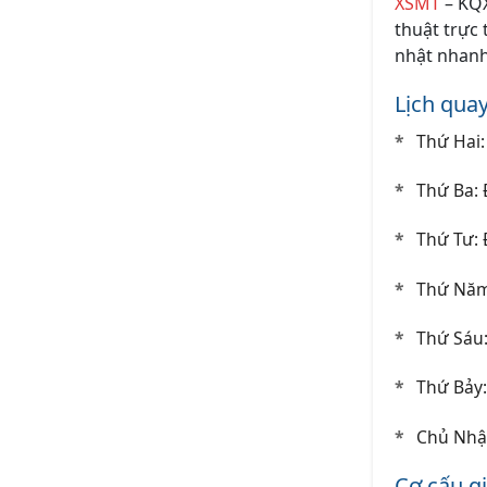
XSMT
– KQX
thuật trực 
nhật nhanh
Lịch qua
Thứ Hai:
Thứ Ba:
Thứ Tư:
Thứ Năm:
Thứ Sáu:
Thứ Bảy
Chủ Nhậ
Cơ cấu gi