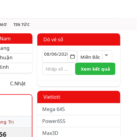
 MƠ
TIN TỨC
 Nam
Dò vé số
iang
Thuận
Ninh
Xem kết quả
C.Nhật
Vietlott
Mega 645
Power655
ng Trị
Max3D
56