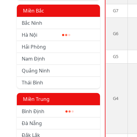
Miền Bắc
G7
Bắc Ninh
G6
Hà Nội
Hải Phòng
G5
Nam Định
Quảng Ninh
Thái Bình
G4
Miền Trung
Bình Định
Đà Nẵng
Đắk Lắk