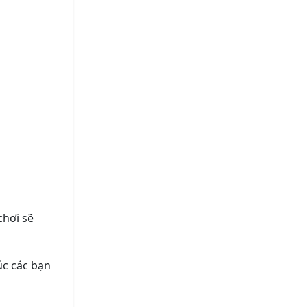
chơi sẽ
c các bạn