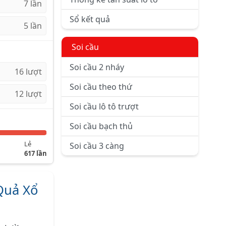
7 lần
Sổ kết quả
5 lần
Soi cầu
Soi cầu 2 nháy
16 lượt
Soi cầu theo thứ
12 lượt
Soi cầu lô tô trượt
Soi cầu bạch thủ
Lẻ
Soi cầu 3 càng
617 lần
Quả Xổ