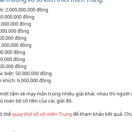
ệt: 2.000.000.000 đồng
30.000.000 đồng
5.000.000 đồng
.000.000 đồng
000.000 đồng
1.000.000 đồng
00.000 đồng
00.000 đồng
100.000 đồng
c biệt: 50.000.000 đồng
n khích: 6.000.000 đồng
 một tấm vé may mắn trúng nhiều giải khác nhau thì người 
ủ toàn bộ số tiền của các giải đó.
ó thể
quay thử xổ số miền Trung
để tham khảo kết quả. Chú