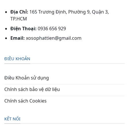
Địa Chỉ:
165 Trương Định, Phường 9, Quận 3,
TP.HCM
Điện Thoại:
0936 656 929
Email:
xosophattien@gmail.com
ĐIỀU KHOẢN
Điều Khoản sử dụng
Chính sách bảo vệ dữ liệu
Chính sách Cookies
KẾT NỐI