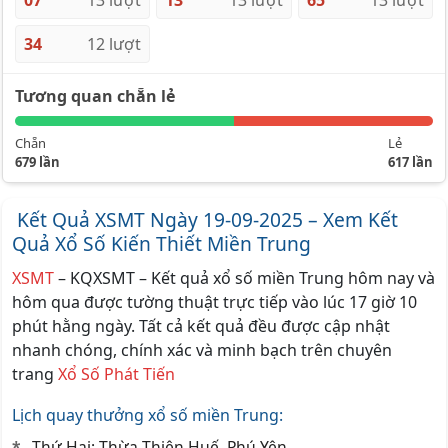
07
13 lượt
13
13 lượt
65
13 lượt
34
12 lượt
Tương quan chẵn lẻ
Chẵn
Lẻ
679 lần
617 lần
Kết Quả XSMT Ngày 19-09-2025 – Xem Kết
Quả Xổ Số Kiến Thiết Miền Trung
XSMT
– KQXSMT – Kết quả xổ số miền Trung hôm nay và
hôm qua được tường thuật trực tiếp vào lúc 17 giờ 10
phút hằng ngày. Tất cả kết quả đều được cập nhật
nhanh chóng, chính xác và minh bạch trên chuyên
trang
Xổ Số Phát Tiến
Lịch quay thưởng xổ số miền Trung:
Thứ Hai: Thừa Thiên Huế, Phú Yên