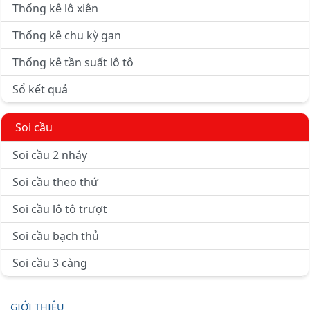
Thống kê lô xiên
Thống kê chu kỳ gan
Thống kê tần suất lô tô
Sổ kết quả
Soi cầu
Soi cầu 2 nháy
Soi cầu theo thứ
Soi cầu lô tô trượt
Soi cầu bạch thủ
Soi cầu 3 càng
GIỚI THIỆU