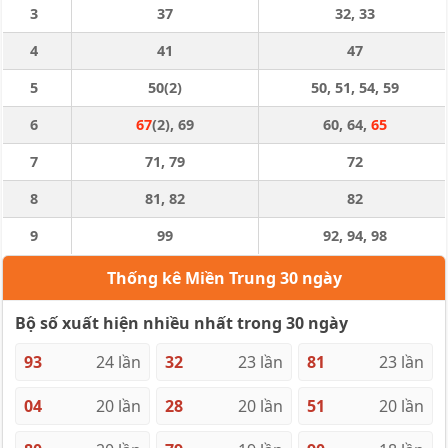
3
37
32, 33
4
41
47
5
50(2)
50, 51, 54, 59
6
67
(2), 69
60, 64,
65
7
71, 79
72
8
81, 82
82
9
99
92, 94, 98
Thống kê Miền Trung 30 ngày
Bộ số xuất hiện nhiều nhất trong 30 ngày
93
24 lần
32
23 lần
81
23 lần
04
20 lần
28
20 lần
51
20 lần