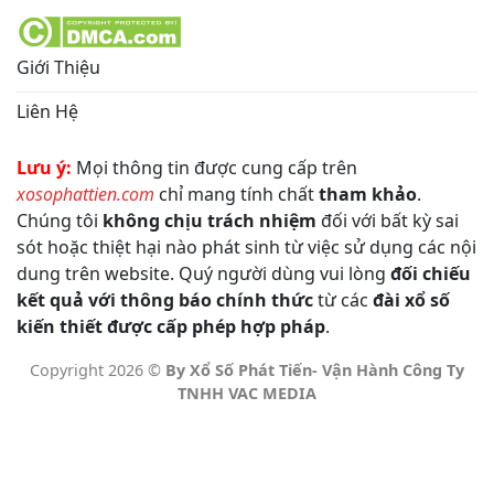
Giới Thiệu
Liên Hệ
Lưu ý:
Mọi thông tin được cung cấp trên
xosophattien.com
chỉ mang tính chất
tham khảo
.
Chúng tôi
không chịu trách nhiệm
đối với bất kỳ sai
sót hoặc thiệt hại nào phát sinh từ việc sử dụng các nội
dung trên website. Quý người dùng vui lòng
đối chiếu
kết quả với thông báo chính thức
từ các
đài xổ số
kiến thiết được cấp phép hợp pháp
.
Copyright 2026 ©
By Xổ Số Phát Tiến- Vận Hành Công Ty
TNHH VAC MEDIA