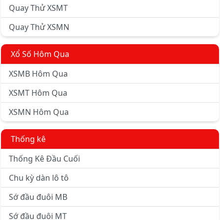
Quay Thử XSMT
Quay Thử XSMN
Xổ Số Hôm Qua
XSMB Hôm Qua
XSMT Hôm Qua
XSMN Hôm Qua
Thống kê
Thống Kê Đầu Cuối
Chu kỳ dàn lô tô
Sớ đầu đuôi MB
Sớ đầu đuôi MT