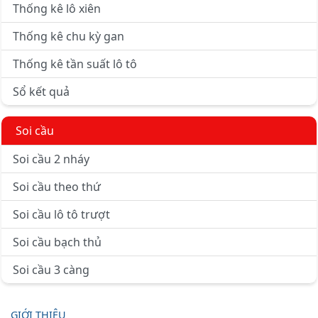
Thống kê lô xiên
Thống kê chu kỳ gan
Thống kê tần suất lô tô
Sổ kết quả
Soi cầu
Soi cầu 2 nháy
Soi cầu theo thứ
Soi cầu lô tô trượt
Soi cầu bạch thủ
Soi cầu 3 càng
GIỚI THIỆU