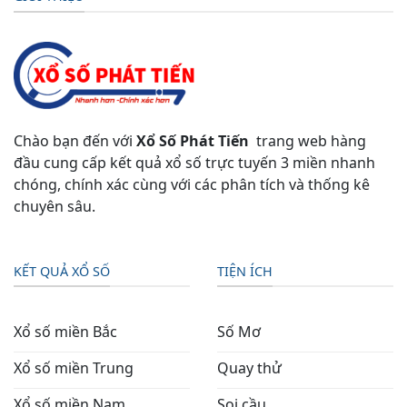
Chào bạn đến với
Xổ Số Phát Tiến
trang web hàng
đầu cung cấp kết quả xổ số trực tuyến 3 miền nhanh
chóng, chính xác cùng với các phân tích và thống kê
chuyên sâu.
KẾT QUẢ XỔ SỐ
TIỆN ÍCH
Xổ số miền Bắc
Số Mơ
Xổ số miền Trung
Quay thử
Xổ số miền Nam
Soi cầu