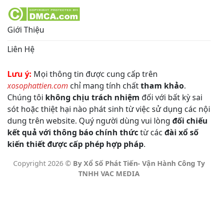
Giới Thiệu
Liên Hệ
Lưu ý:
Mọi thông tin được cung cấp trên
xosophattien.com
chỉ mang tính chất
tham khảo
.
Chúng tôi
không chịu trách nhiệm
đối với bất kỳ sai
sót hoặc thiệt hại nào phát sinh từ việc sử dụng các nội
dung trên website. Quý người dùng vui lòng
đối chiếu
kết quả với thông báo chính thức
từ các
đài xổ số
kiến thiết được cấp phép hợp pháp
.
Copyright 2026 ©
By Xổ Số Phát Tiến- Vận Hành Công Ty
TNHH VAC MEDIA