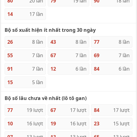
80
20 lần
79
19 lần
90
18 lần
14
17 lần
Bộ số xuất hiện ít nhất trong 30 ngày
26
8 lần
43
8 lần
77
8 lần
55
7 lần
67
7 lần
69
7 lần
91
7 lần
12
6 lần
84
6 lần
15
5 lần
Bộ số lâu chưa về nhất (lô tô gan)
77
19 lượt
67
17 lượt
84
17 lượt
10
16 lượt
19
16 lượt
23
15 lượt