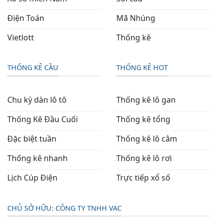
Điện Toán
Mã Nhúng
Vietlott
Thống kê
THỐNG KÊ CẦU
THỐNG KÊ HOT
Chu kỳ dàn lô tô
Thống kê lô gan
Thống Kê Đầu Cuối
Thống kê tổng
Đặc biệt tuần
Thống kê lô câm
Thống kê nhanh
Thống kê lô rơi
Lịch Cúp Điện
Trực tiếp xổ số
CHỦ SỞ HỮU: CÔNG TY TNHH VAC