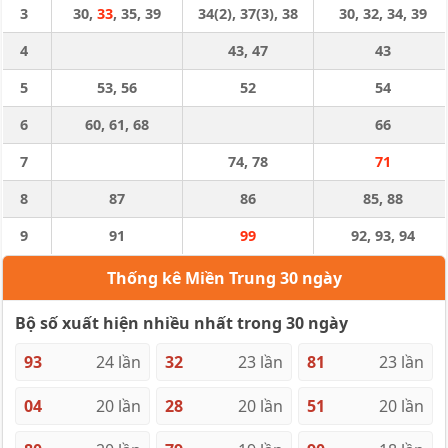
3
30,
33
, 35, 39
34(2), 37(3), 38
30, 32, 34, 39
4
43, 47
43
5
53, 56
52
54
6
60, 61, 68
66
7
74, 78
71
8
87
86
85, 88
9
91
99
92, 93, 94
Thống kê Miền Trung 30 ngày
Bộ số xuất hiện nhiều nhất trong 30 ngày
93
24 lần
32
23 lần
81
23 lần
04
20 lần
28
20 lần
51
20 lần