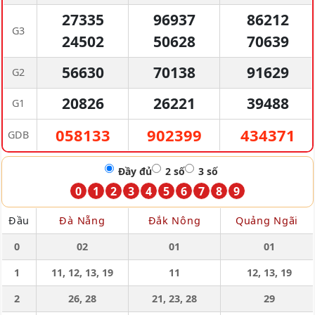
27335
96937
86212
G3
24502
50628
70639
56630
70138
91629
G2
20826
26221
39488
G1
058133
902399
434371
GDB
Đầy đủ
2 số
3 số
0
1
2
3
4
5
6
7
8
9
Đầu
Đà Nẵng
Đắk Nông
Quảng Ngãi
0
02
01
01
1
11, 12, 13, 19
11
12, 13, 19
2
26, 28
21, 23, 28
29