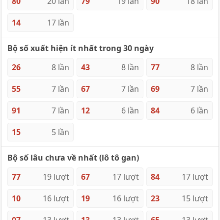
80
20 lần
79
19 lần
90
18 lần
14
17 lần
Bộ số xuất hiện ít nhất trong 30 ngày
26
8 lần
43
8 lần
77
8 lần
55
7 lần
67
7 lần
69
7 lần
91
7 lần
12
6 lần
84
6 lần
15
5 lần
Bộ số lâu chưa về nhất (lô tô gan)
77
19 lượt
67
17 lượt
84
17 lượt
10
16 lượt
19
16 lượt
23
15 lượt