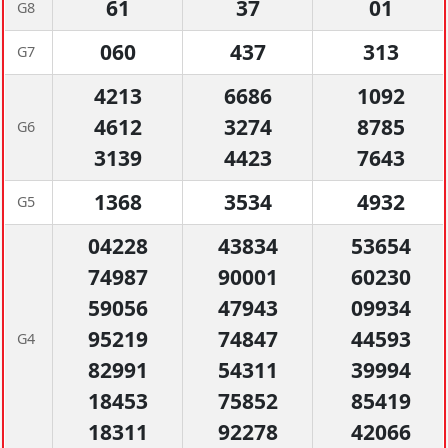
61
37
01
G8
060
437
313
G7
4213
6686
1092
4612
3274
8785
G6
3139
4423
7643
1368
3534
4932
G5
04228
43834
53654
74987
90001
60230
59056
47943
09934
95219
74847
44593
G4
82991
54311
39994
18453
75852
85419
18311
92278
42066