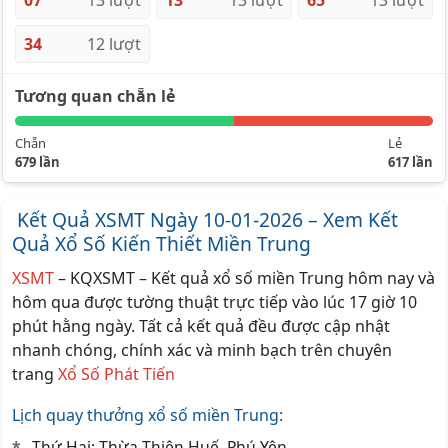
07
13 lượt
13
13 lượt
65
13 lượt
34
12 lượt
Tương quan chẵn lẻ
Chẵn
Lẻ
679 lần
617 lần
Kết Quả XSMT Ngày 10-01-2026 – Xem Kết
Quả Xổ Số Kiến Thiết Miền Trung
XSMT
– KQXSMT – Kết quả xổ số miền Trung hôm nay và
hôm qua được tường thuật trực tiếp vào lúc 17 giờ 10
phút hằng ngày. Tất cả kết quả đều được cập nhật
nhanh chóng, chính xác và minh bạch trên chuyên
trang
Xổ Số Phát Tiến
Lịch quay thưởng xổ số miền Trung:
Thứ Hai: Thừa Thiên Huế, Phú Yên