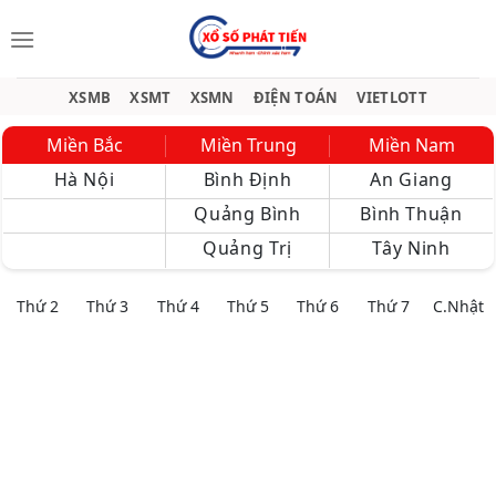
Bỏ
qua
nội
dung
XSMB
XSMT
XSMN
ĐIỆN TOÁN
VIETLOTT
Miền Bắc
Miền Trung
Miền Nam
Hà Nội
Bình Định
An Giang
Quảng Bình
Bình Thuận
Quảng Trị
Tây Ninh
Thứ 2
Thứ 3
Thứ 4
Thứ 5
Thứ 6
Thứ 7
C.Nhật