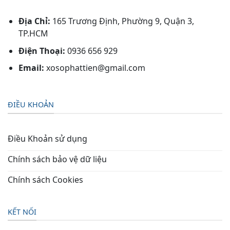
Địa Chỉ:
165 Trương Định, Phường 9, Quận 3,
TP.HCM
Điện Thoại:
0936 656 929
Email:
xosophattien@gmail.com
ĐIỀU KHOẢN
Điều Khoản sử dụng
Chính sách bảo vệ dữ liệu
Chính sách Cookies
KẾT NỐI