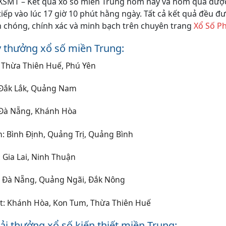
SMT – Kết quả xổ số miền Trung hôm nay và hôm qua đượ
tiếp vào lúc 17 giờ 10 phút hằng ngày. Tất cả kết quả đều đ
 chóng, chính xác và minh bạch trên chuyên trang
Xổ Số Ph
y thưởng xổ số miền Trung:
 Thừa Thiên Huế, Phú Yên
 Đắk Lắk, Quảng Nam
 Đà Nẵng, Khánh Hòa
 Bình Định, Quảng Trị, Quảng Bình
 Gia Lai, Ninh Thuận
: Đà Nẵng, Quảng Ngãi, Đắk Nông
t: Khánh Hòa, Kon Tum, Thừa Thiên Huế
ải thưởng xổ số kiến thiết miền Trung: