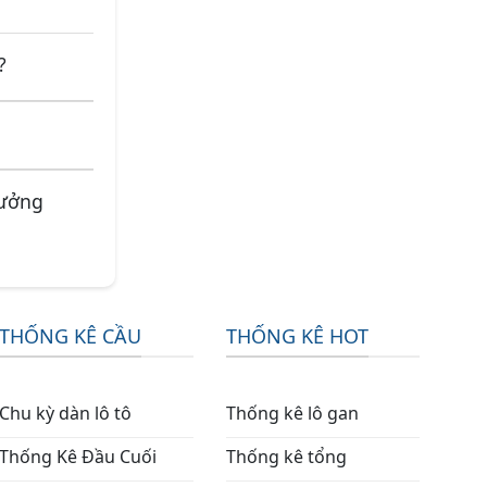
?
hưởng
THỐNG KÊ CẦU
THỐNG KÊ HOT
Chu kỳ dàn lô tô
Thống kê lô gan
Thống Kê Đầu Cuối
Thống kê tổng