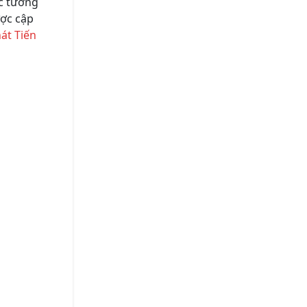
c tường
ược cập
át Tiến