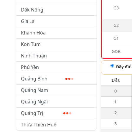
G3
Đắk Nông
Gia Lai
G2
Khánh Hòa
G1
Kon Tum
GDB
Ninh Thuận
Phú Yên
Đầy đủ
Quảng Bình
Đầu
Quảng Nam
0
Quảng Ngãi
1
Quảng Trị
2
3
Thừa Thiên Huế