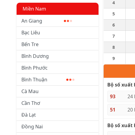
4
Miền Nam
5
An Giang
6
Bạc Liêu
7
Bến Tre
8
Bình Dương
9
Bình Phước
Bình Thuận
Bộ số xuất 
Cà Mau
93
24 
Cần Thơ
51
20 
Đà Lạt
Bộ số xuất 
Đồng Nai