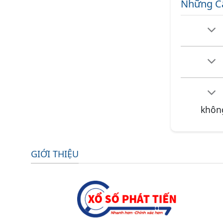
Những Câ
khôn
GIỚI THIỆU