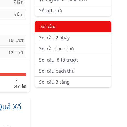
7 lần
Sổ kết quả
5 lần
Soi cầu
Soi cầu 2 nháy
16 lượt
Soi cầu theo thứ
12 lượt
Soi cầu lô tô trượt
Soi cầu bạch thủ
Lẻ
Soi cầu 3 càng
617 lần
Quả Xổ