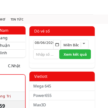
 MƠ
TIN TỨC
 Nam
Dò vé số
iang
Thuận
Ninh
Xem kết quả
C.Nhật
Vietlott
Mega 645
Power655
ng Trị
Max3D
59