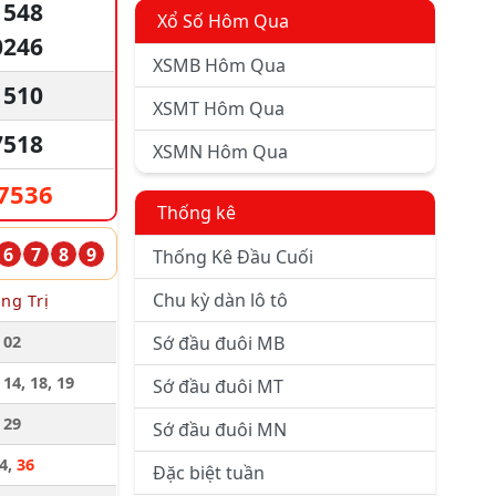
1548
Xổ Số Hôm Qua
0246
XSMB Hôm Qua
1510
XSMT Hôm Qua
7518
XSMN Hôm Qua
7536
Thống kê
6
7
8
9
Thống Kê Đầu Cuối
Chu kỳ dàn lô tô
ng Trị
Sớ đầu đuôi MB
02
 14, 18, 19
Sớ đầu đuôi MT
29
Sớ đầu đuôi MN
4,
36
Đặc biệt tuần