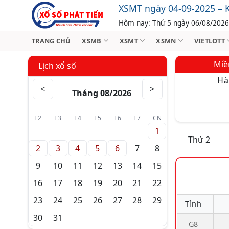
Bỏ
XSMT ngày 04-09-2025 – K
qua
Hôm nay: Thứ 5 ngày 06/08/2026
nội
TRANG CHỦ
XSMB
XSMT
XSMN
VIETLOTT
dung
Miề
Lịch xổ số
Hà
<
>
Tháng 08/2026
T2
T3
T4
T5
T6
T7
CN
1
Thứ 2
2
3
4
5
6
7
8
9
10
11
12
13
14
15
16
17
18
19
20
21
22
23
24
25
26
27
28
29
Tỉnh
30
31
G8