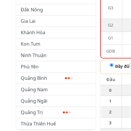
G3
Đắk Nông
Gia Lai
G2
Khánh Hòa
G1
Kon Tum
GDB
Ninh Thuận
Phú Yên
Đầy đủ
Quảng Bình
Đầu
Quảng Nam
0
Quảng Ngãi
1
Quảng Trị
2
3
Thừa Thiên Huế