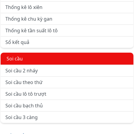
Thống kê lô xiên
Thống kê chu kỳ gan
Thống kê tần suất lô tô
Sổ kết quả
Soi cầu
Soi cầu 2 nháy
Soi cầu theo thứ
Soi cầu lô tô trượt
Soi cầu bạch thủ
Soi cầu 3 càng