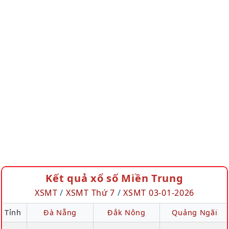
Kết quả xổ số Miền Trung
XSMT
/
XSMT Thứ 7
/
XSMT 03-01-2026
Tỉnh
Đà Nẵng
Đắk Nông
Quảng Ngãi