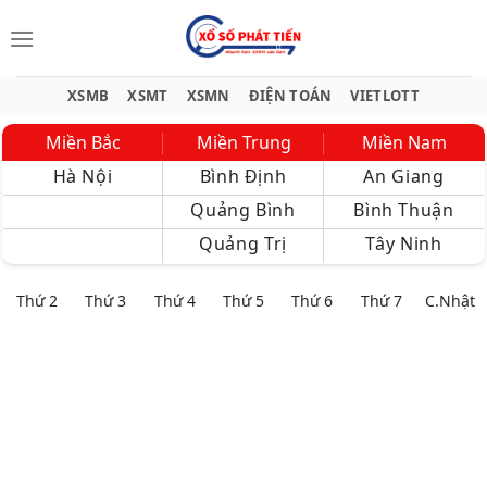
Bỏ
qua
nội
dung
XSMB
XSMT
XSMN
ĐIỆN TOÁN
VIETLOTT
Miền Bắc
Miền Trung
Miền Nam
Hà Nội
Bình Định
An Giang
Quảng Bình
Bình Thuận
Quảng Trị
Tây Ninh
Thứ 2
Thứ 3
Thứ 4
Thứ 5
Thứ 6
Thứ 7
C.Nhật