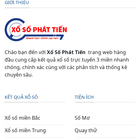
GIỚI THIỆU
Chào bạn đến với
Xổ Số Phát Tiến
trang web hàng
đầu cung cấp kết quả xổ số trực tuyến 3 miền nhanh
chóng, chính xác cùng với các phân tích và thống kê
chuyên sâu.
KẾT QUẢ XỔ SỐ
TIỆN ÍCH
Xổ số miền Bắc
Số Mơ
Xổ số miền Trung
Quay thử