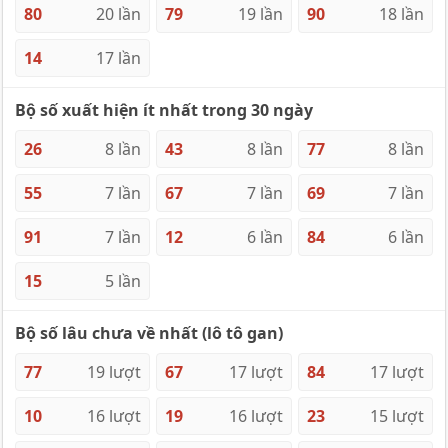
80
20 lần
79
19 lần
90
18 lần
14
17 lần
Bộ số xuất hiện ít nhất trong 30 ngày
26
8 lần
43
8 lần
77
8 lần
55
7 lần
67
7 lần
69
7 lần
91
7 lần
12
6 lần
84
6 lần
15
5 lần
Bộ số lâu chưa về nhất (lô tô gan)
77
19 lượt
67
17 lượt
84
17 lượt
10
16 lượt
19
16 lượt
23
15 lượt