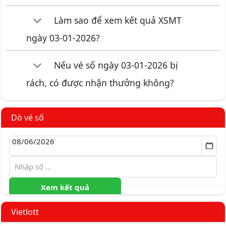
Làm sao để xem kết quả XSMT
ngày 03-01-2026?
Nếu vé số ngày 03-01-2026 bị
rách, có được nhận thưởng không?
Dò vé số
Xem kết quả
Vietlott