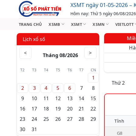
Bỏ
XSMT ngày 01-05-2026 – K
qua
Hôm nay: Thứ 5 ngày 06/08/2026
nội
TRANG CHỦ
XSMB
XSMT
XSMN
VIETLOTT
dung
Miề
Lịch xổ số
Hà
<
>
Tháng 08/2026
T2
T3
T4
T5
T6
T7
CN
1
Thứ 2
2
3
4
5
6
7
8
9
10
11
12
13
14
15
16
17
18
19
20
21
22
23
24
25
26
27
28
29
Tỉnh
30
31
G8