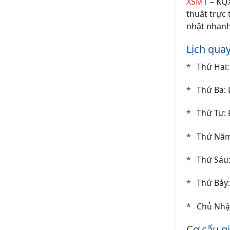
XSMT
– KQX
thuật trực 
nhật nhanh
Lịch qua
Thứ Hai:
Thứ Ba:
Thứ Tư:
Thứ Năm:
Thứ Sáu:
Thứ Bảy
Chủ Nhậ
Cơ cấu gi