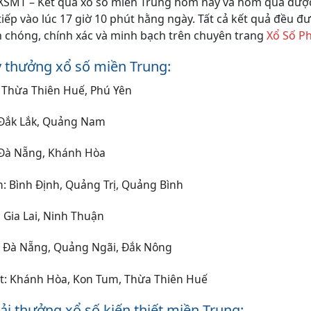
SMT – Kết quả xổ số miền Trung hôm nay và hôm qua đượ
tiếp vào lúc 17 giờ 10 phút hằng ngày. Tất cả kết quả đều đ
 chóng, chính xác và minh bạch trên chuyên trang
Xổ Số Ph
y thưởng xổ số miền Trung:
 Thừa Thiên Huế, Phú Yên
 Đắk Lắk, Quảng Nam
 Đà Nẵng, Khánh Hòa
 Bình Định, Quảng Trị, Quảng Bình
 Gia Lai, Ninh Thuận
: Đà Nẵng, Quảng Ngãi, Đắk Nông
t: Khánh Hòa, Kon Tum, Thừa Thiên Huế
ải thưởng xổ số kiến thiết miền Trung: