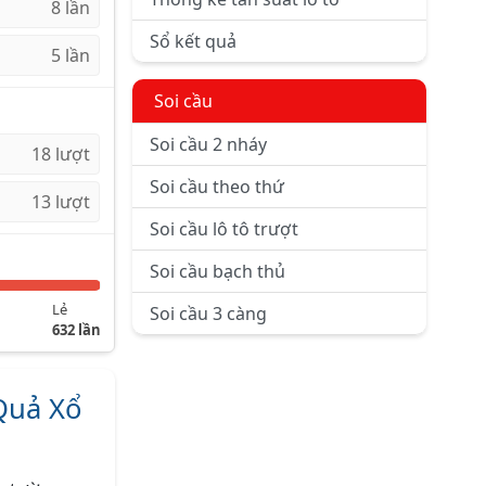
8 lần
Sổ kết quả
5 lần
Soi cầu
Soi cầu 2 nháy
18 lượt
Soi cầu theo thứ
13 lượt
Soi cầu lô tô trượt
Soi cầu bạch thủ
Lẻ
Soi cầu 3 càng
632 lần
Quả Xổ