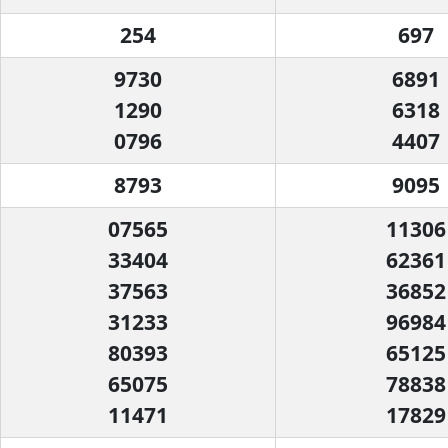
254
697
9730
6891
1290
6318
0796
4407
8793
9095
07565
11306
33404
62361
37563
36852
31233
96984
80393
65125
65075
78838
11471
17829