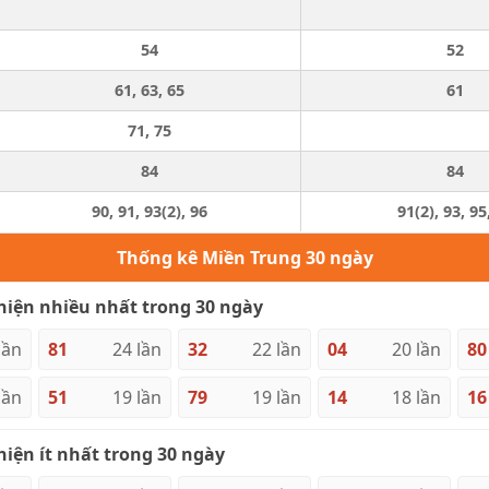
54
52
61, 63, 65
61
71, 75
84
84
90, 91, 93(2), 96
91(2), 93, 95
Thống kê Miền Trung 30 ngày
hiện nhiều nhất trong 30 ngày
lần
81
24 lần
32
22 lần
04
20 lần
80
lần
51
19 lần
79
19 lần
14
18 lần
16
hiện ít nhất trong 30 ngày