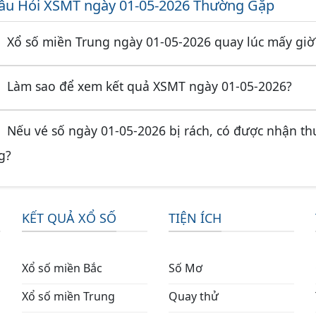
u Hỏi XSMT ngày 01-05-2026 Thường Gặp
Xổ số miền Trung ngày 01-05-2026 quay lúc mấy giờ
Làm sao để xem kết quả XSMT ngày 01-05-2026?
Nếu vé số ngày 01-05-2026 bị rách, có được nhận t
g?
KẾT QUẢ XỔ SỐ
TIỆN ÍCH
Xổ số miền Bắc
Số Mơ
Xổ số miền Trung
Quay thử