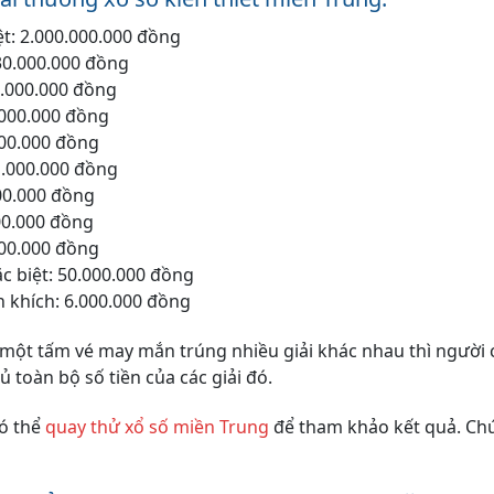
ệt: 2.000.000.000 đồng
30.000.000 đồng
5.000.000 đồng
.000.000 đồng
000.000 đồng
1.000.000 đồng
00.000 đồng
00.000 đồng
100.000 đồng
c biệt: 50.000.000 đồng
n khích: 6.000.000 đồng
 một tấm vé may mắn trúng nhiều giải khác nhau thì người 
ủ toàn bộ số tiền của các giải đó.
ó thể
quay thử xổ số miền Trung
để tham khảo kết quả. Chú