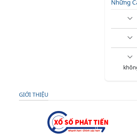
Những Câ
khôn
GIỚI THIỆU