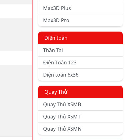
Max3D Plus
Max3D Pro
Điện toán
Thần Tài
Điện Toán 123
Điện toán 6x36
Quay Thử
Quay Thử XSMB
Quay Thử XSMT
Quay Thử XSMN