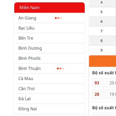
4
Miền Nam
5
An Giang
6
Bạc Liêu
7
Bến Tre
8
Bình Dương
9
Bình Phước
Bình Thuận
Bộ số xuất 
Cà Mau
93
25 
Cần Thơ
28
19 
Đà Lạt
Bộ số xuất 
Đồng Nai