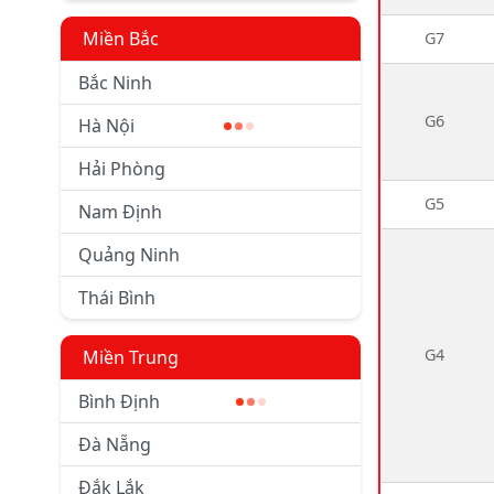
Miền Bắc
G7
Bắc Ninh
G6
Hà Nội
Hải Phòng
G5
Nam Định
Quảng Ninh
Thái Bình
G4
Miền Trung
Bình Định
Đà Nẵng
Đắk Lắk