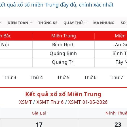
ết quả xổ số miền Trung đầy đủ, chính xác nhất
ĐIỆN TOÁN
THỐNG KÊ
QUAY THỬ
MÃ NHÚNG
SỐ
n Bắc
Miền Trung
Miền
 Nội
Bình Định
An G
Quảng Bình
Bình 
Quảng Trị
Tây 
Thứ 3
Thứ 4
Thứ 5
Thứ 6
Thứ 7
Kết quả xổ số Miền Trung
XSMT
/
XSMT Thứ 6
/
XSMT 01-05-2026
Gia Lai
Ninh Thu
17
23