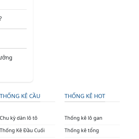
?
hưởng
THỐNG KÊ CẦU
THỐNG KÊ HOT
Chu kỳ dàn lô tô
Thống kê lô gan
Thống Kê Đầu Cuối
Thống kê tổng