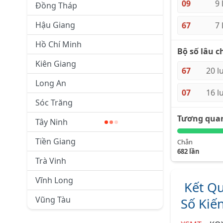
09
9 
Đồng Tháp
Hậu Giang
67
7 
Hồ Chí Minh
Bộ số lâu c
Kiên Giang
67
20 l
Long An
07
16 l
Sóc Trăng
Tương quan
Tây Ninh
Tiền Giang
Chẵn
682 lần
Trà Vinh
Vĩnh Long
Kết Qu
Vũng Tàu
Số Kiế