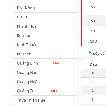
G3
Đắk Nông
Gia Lai
G2
Khánh Hòa
G1
Kon Tum
GDB
Ninh Thuận
Phú Yên
Đầy đủ
Quảng Bình
Đầu
Quảng Nam
0
Quảng Ngãi
1
Quảng Trị
2
3
Thừa Thiên Huế