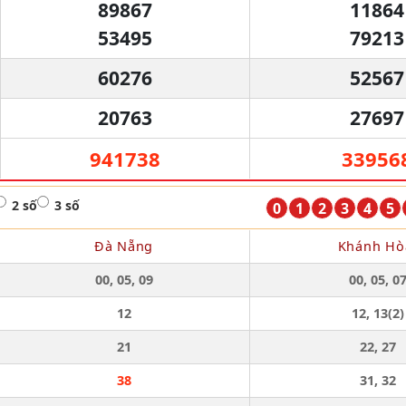
89867
11864
53495
79213
60276
52567
20763
27697
941738
33956
2 số
3 số
0
1
2
3
4
5
Đà Nẵng
Khánh Hò
00, 05, 09
00, 05, 0
12
12, 13(2)
21
22, 27
38
31, 32