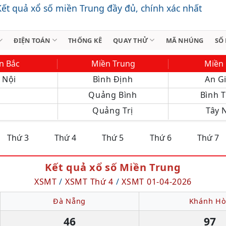
ết quả xổ số miền Trung đầy đủ, chính xác nhất
ĐIỆN TOÁN
THỐNG KÊ
QUAY THỬ
MÃ NHÚNG
SỐ
n Bắc
Miền Trung
Miền
 Nội
Bình Định
An G
Quảng Bình
Bình 
Quảng Trị
Tây 
Thứ 3
Thứ 4
Thứ 5
Thứ 6
Thứ 7
Kết quả xổ số Miền Trung
XSMT
/
XSMT Thứ 4
/
XSMT 01-04-2026
Đà Nẵng
Khánh H
46
97