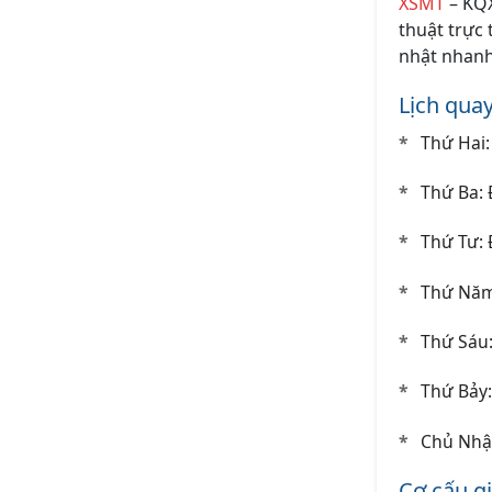
XSMT
– KQX
thuật trực 
nhật nhanh
Lịch qua
Thứ Hai:
Thứ Ba:
Thứ Tư:
Thứ Năm:
Thứ Sáu:
Thứ Bảy
Chủ Nhậ
Cơ cấu gi