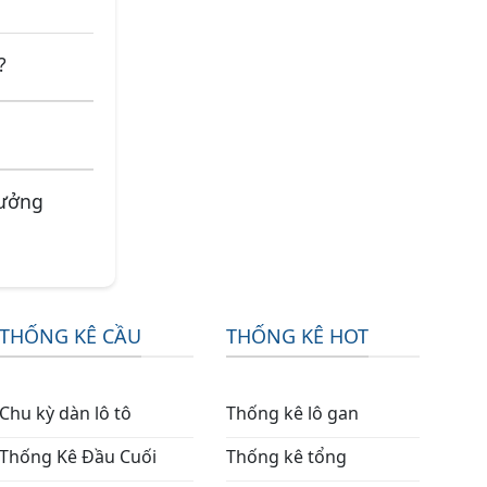
?
hưởng
THỐNG KÊ CẦU
THỐNG KÊ HOT
Chu kỳ dàn lô tô
Thống kê lô gan
Thống Kê Đầu Cuối
Thống kê tổng