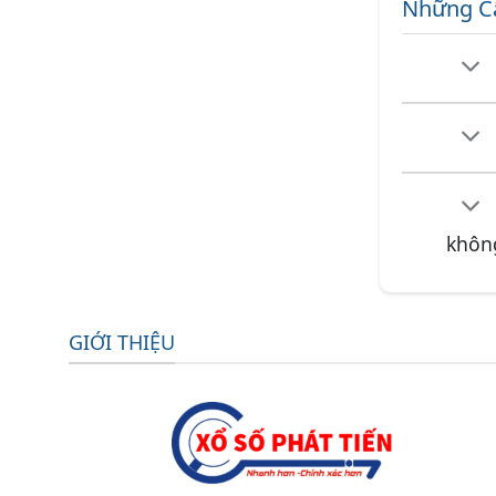
Những Câ
khôn
GIỚI THIỆU