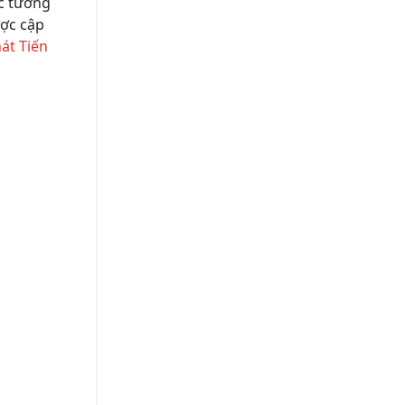
c tường
ược cập
át Tiến