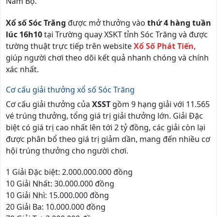
Nam Bộ.
Xổ số Sóc Trăng
được mở thưởng vào
thứ 4 hàng tuần
lúc 16h10
tại Trường quay XSKT tỉnh Sóc Trăng và được
tường thuật trực tiếp trên website
Xổ Số Phát Tiến
,
giúp người chơi theo dõi kết quả nhanh chóng và chính
xác nhất.
Cơ cấu giải thưởng xổ số Sóc Trăng
Cơ cấu giải thưởng của
XSST
gồm 9 hạng giải với 11.565
vé trúng thưởng, tổng giá trị giải thưởng lớn. Giải Đặc
biệt có giá trị cao nhất lên tới 2 tỷ đồng, các giải còn lại
được phân bổ theo giá trị giảm dần, mang đến nhiều cơ
hội trúng thưởng cho người chơi.
1 Giải Đặc biệt: 2.000.000.000 đồng
10 Giải Nhất: 30.000.000 đồng
10 Giải Nhì: 15.000.000 đồng
20 Giải Ba: 10.000.000 đồng