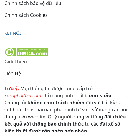
Chính sách bảo vệ dữ liệu
Chính sách Cookies
KẾT NỐI
Giới Thiệu
Liên Hệ
Lưu ý:
Mọi thông tin được cung cấp trên
xosophattien.com
chỉ mang tính chất
tham khảo
.
Chúng tôi
không chịu trách nhiệm
đối với bất kỳ sai
sót hoặc thiệt hại nào phát sinh từ việc sử dụng các nội
dung trên website. Quý người dùng vui lòng
đối chiếu
kết quả với thông báo chính thức
từ các
đài xổ số
kiến thiết được cấp phép hợp pháp
.