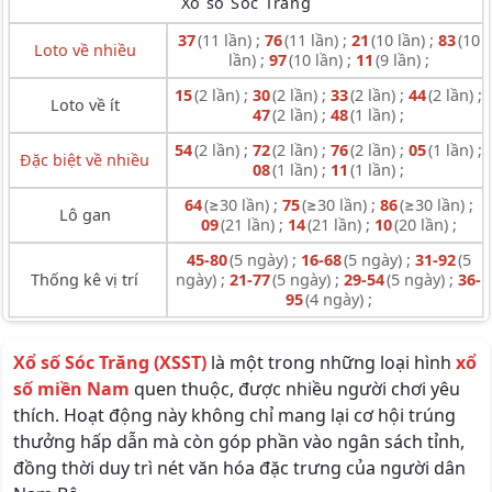
Xổ số Sóc Trăng
37
(11 lần) ;
76
(11 lần) ;
21
(10 lần) ;
83
(10
Loto về nhiều
lần) ;
97
(10 lần) ;
11
(9 lần) ;
15
(2 lần) ;
30
(2 lần) ;
33
(2 lần) ;
44
(2 lần) ;
Loto về ít
47
(2 lần) ;
48
(1 lần) ;
54
(2 lần) ;
72
(2 lần) ;
76
(2 lần) ;
05
(1 lần) ;
Đặc biệt về nhiều
08
(1 lần) ;
11
(1 lần) ;
64
(≥30 lần) ;
75
(≥30 lần) ;
86
(≥30 lần) ;
Lô gan
09
(21 lần) ;
14
(21 lần) ;
10
(20 lần) ;
45-80
(5 ngày) ;
16-68
(5 ngày) ;
31-92
(5
Thống kê vị trí
ngày) ;
21-77
(5 ngày) ;
29-54
(5 ngày) ;
36-
95
(4 ngày) ;
Xổ số Sóc Trăng (XSST)
là một trong những loại hình
xổ
số miền Nam
quen thuộc, được nhiều người chơi yêu
thích. Hoạt động này không chỉ mang lại cơ hội trúng
thưởng hấp dẫn mà còn góp phần vào ngân sách tỉnh,
đồng thời duy trì nét văn hóa đặc trưng của người dân