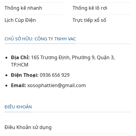
Thống kê nhanh
Thống kê lô rơi
Lịch Cúp Điện
Trực tiếp xổ số
CHỦ SỞ HỮU: CÔNG TY TNHH VAC
Địa Chỉ:
165 Trương Định, Phường 9, Quận 3,
TP.HCM
Điện Thoại:
0936 656 929
Email:
xosophattien@gmail.com
ĐIỀU KHOẢN
Điều Khoản sử dụng