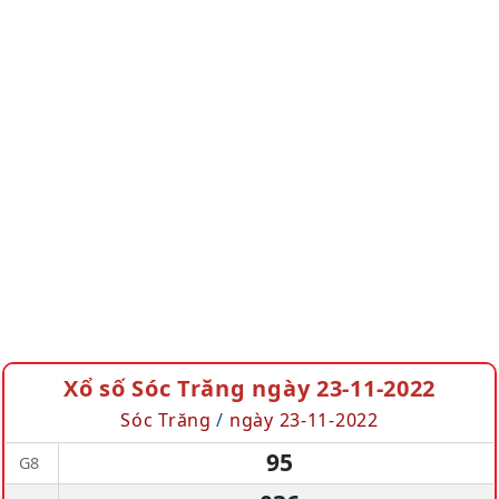
Xổ số Sóc Trăng ngày 23-11-2022
Sóc Trăng
/
ngày 23-11-2022
95
G8