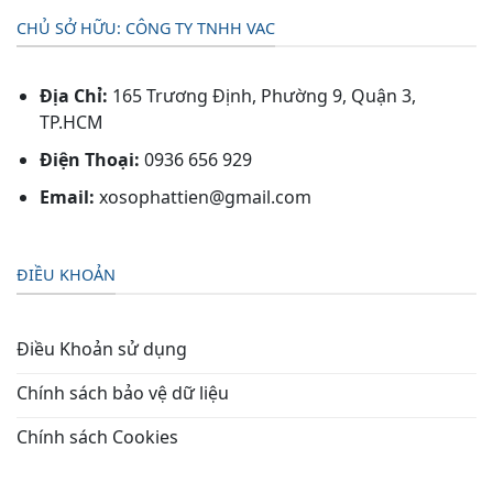
CHỦ SỞ HỮU: CÔNG TY TNHH VAC
Địa Chỉ:
165 Trương Định, Phường 9, Quận 3,
TP.HCM
Điện Thoại:
0936 656 929
Email:
xosophattien@gmail.com
ĐIỀU KHOẢN
Điều Khoản sử dụng
Chính sách bảo vệ dữ liệu
Chính sách Cookies