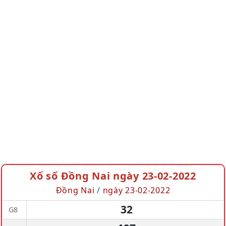
Xổ số Đồng Nai ngày 23-02-2022
Đồng Nai
/
ngày 23-02-2022
32
G8