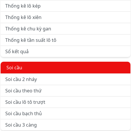
Thống kê lô kép
Thống kê lô xiên
Thống kê chu kỳ gan
Thống kê tần suất lô tô
Sổ kết quả
Soi cầu
Soi cầu 2 nháy
Soi cầu theo thứ
Soi cầu lô tô trượt
Soi cầu bạch thủ
Soi cầu 3 càng