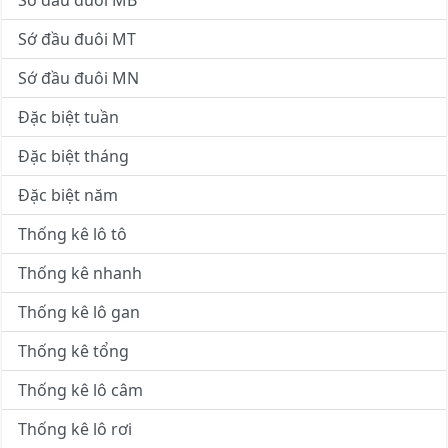
Sớ đầu đuôi MT
Sớ đầu đuôi MN
Đặc biệt tuần
Đặc biệt tháng
Đặc biệt năm
Thống kê lô tô
Thống kê nhanh
Thống kê lô gan
Thống kê tổng
Thống kê lô câm
Thống kê lô rơi