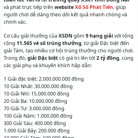
và phát trực tiếp trên
website
Xổ Số Phát Tiến
, giúp
người chơi dễ dàng theo dõi kết quả nhanh chóng và
chính xác.
Cơ cấu giải thưởng của
XSDN
gồm
9 hạng giải
với tổng
cộng
11.565 vé số trúng thưởng
, từ giải Đặc biệt đến
giải Tám, tạo nhiều cơ hội trúng thưởng cho người chơi.
Trong đó,
giải Đặc biệt
có giá trị lên tới
2 tỷ đồng
, cùng
các giải phụ và khuyến khích hấp dẫn:
1 Giải đặc biệt: 2.000.000.000 đồng
10 Giải Nhất: 30.000.000 đồng
10 Giải Nhì: 15.000.000 đồng
20 Giải Ba: 10.000.000 đồng
70 Giải Tư: 3.000.000 đồng
100 Giải Năm: 1.000.000 đồng
300 Giải Sáu: 400.000 đồng
1.000 Giải Bảy: 200.000 đồng