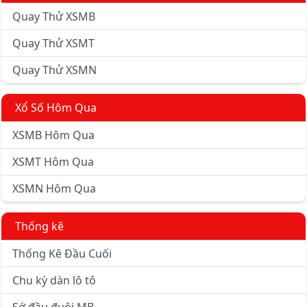
Quay Thử XSMB
Quay Thử XSMT
Quay Thử XSMN
Xổ Số Hôm Qua
XSMB Hôm Qua
XSMT Hôm Qua
XSMN Hôm Qua
Thống kê
Thống Kê Đầu Cuối
Chu kỳ dàn lô tô
Sớ đầu đuôi MB