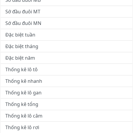
Sớ đầu đuôi MT
Sớ đầu đuôi MN
Đặc biệt tuần
Đặc biệt tháng
Đặc biệt năm
Thống kê lô tô
Thống kê nhanh
Thống kê lô gan
Thống kê tổng
Thống kê lô câm
Thống kê lô rơi