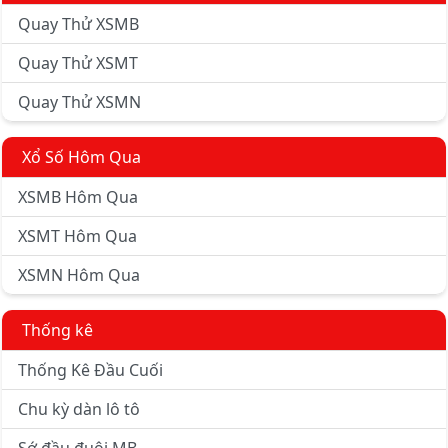
Quay Thử XSMB
Quay Thử XSMT
Quay Thử XSMN
Xổ Số Hôm Qua
XSMB Hôm Qua
XSMT Hôm Qua
XSMN Hôm Qua
Thống kê
Thống Kê Đầu Cuối
Chu kỳ dàn lô tô
Sớ đầu đuôi MB