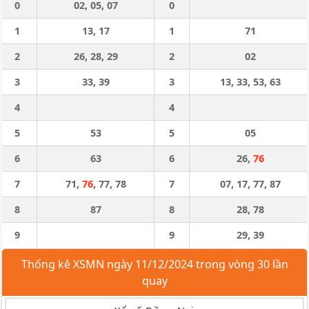
0
02, 05, 07
0
1
13, 17
1
71
2
26, 28, 29
2
02
3
33, 39
3
13, 33, 53, 63
4
4
5
53
5
05
6
63
6
26,
76
7
71,
76
, 77, 78
7
07, 17, 77, 87
8
87
8
28, 78
9
9
29, 39
Thống kê XSMN ngày 11/12/2024 trong vòng 30 lần
quay