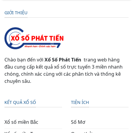
GIỚI THIỆU
Chào bạn đến với
Xổ Số Phát Tiến
trang web hàng
đầu cung cấp kết quả xổ số trực tuyến 3 miền nhanh
chóng, chính xác cùng với các phân tích và thống kê
chuyên sâu.
KẾT QUẢ XỔ SỐ
TIỆN ÍCH
Xổ số miền Bắc
Số Mơ