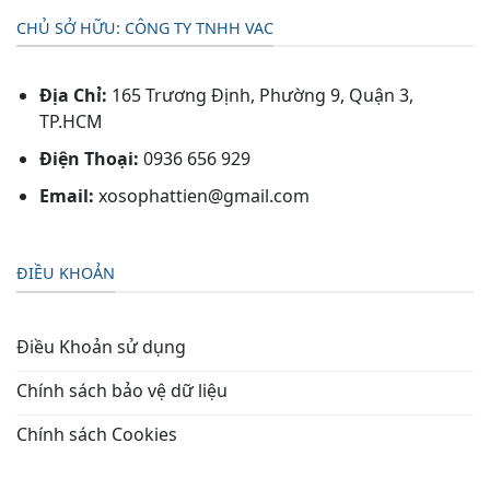
CHỦ SỞ HỮU: CÔNG TY TNHH VAC
Địa Chỉ:
165 Trương Định, Phường 9, Quận 3,
TP.HCM
Điện Thoại:
0936 656 929
Email:
xosophattien@gmail.com
ĐIỀU KHOẢN
Điều Khoản sử dụng
Chính sách bảo vệ dữ liệu
Chính sách Cookies