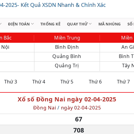
04-2025- Kết Quả XSDN Nhanh & Chính Xác
ĐIỆN TOÁN
THỐNG KÊ
QUAY THỬ
MÃ NHÚNG
SỐ
n Bắc
Miền Trung
Miền
 Nội
Bình Định
An G
Quảng Bình
Bình 
Quảng Trị
Tây 
Thứ 3
Thứ 4
Thứ 5
Thứ 6
Thứ 7
Xổ số Đồng Nai ngày 02-04-2025
Đồng Nai
/
ngày 02-04-2025
67
708