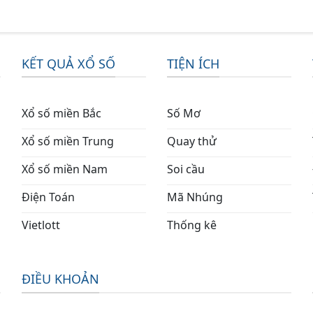
KẾT QUẢ XỔ SỐ
TIỆN ÍCH
Xổ số miền Bắc
Số Mơ
Xổ số miền Trung
Quay thử
Xổ số miền Nam
Soi cầu
Điện Toán
Mã Nhúng
Vietlott
Thống kê
ĐIỀU KHOẢN