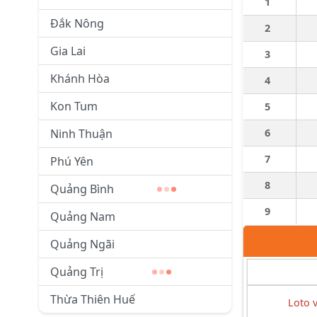
1
Đắk Nông
2
Gia Lai
3
Khánh Hòa
4
Kon Tum
5
Ninh Thuận
6
7
Phú Yên
8
Quảng Bình
9
Quảng Nam
Quảng Ngãi
Quảng Trị
Thừa Thiên Huế
Loto 