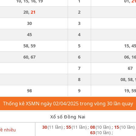
10, 15, 16, 19
1
01,
2
20,
21
2
30
3
45
4
58, 59
5
15, 4
60, 67
6
06, 1
7
67
8
08, 58,
98
9
19, 5
Thống kê XSMN ngày 02/04/2025 trong vòng 30 lần quay
Xổ số Đồng Nai
30
(11 lần) ;
55
(11 lần) ;
08
(10 lần) ;
15
(10 lần)
về nhiều
63
(10 lần) ;