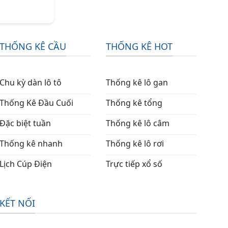
THỐNG KÊ CẦU
THỐNG KÊ HOT
Chu kỳ dàn lô tô
Thống kê lô gan
Thống Kê Đầu Cuối
Thống kê tổng
Đặc biệt tuần
Thống kê lô câm
Thống kê nhanh
Thống kê lô rơi
Lịch Cúp Điện
Trực tiếp xổ số
KẾT NỐI