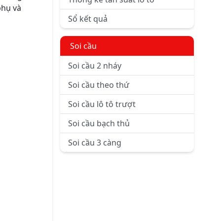
phụ và
Sổ kết quả
Soi cầu
Soi cầu 2 nháy
Soi cầu theo thứ
Soi cầu lô tô trượt
Soi cầu bạch thủ
Soi cầu 3 càng