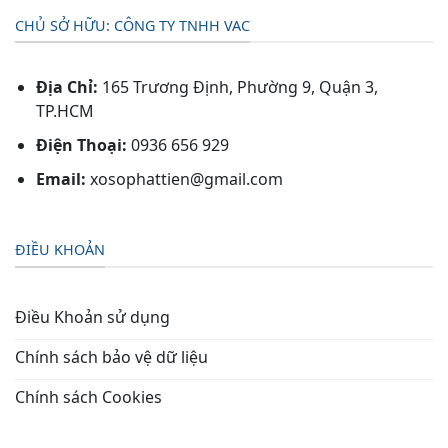
CHỦ SỞ HỮU: CÔNG TY TNHH VAC
Địa Chỉ:
165 Trương Định, Phường 9, Quận 3,
TP.HCM
Điện Thoại:
0936 656 929
Email:
xosophattien@gmail.com
ĐIỀU KHOẢN
Điều Khoản sử dụng
Chính sách bảo vệ dữ liệu
Chính sách Cookies