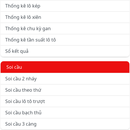
Thống kê lô kép
Thống kê lô xiên
Thống kê chu kỳ gan
Thống kê tần suất lô tô
Sổ kết quả
Soi cầu
Soi cầu 2 nháy
Soi cầu theo thứ
Soi cầu lô tô trượt
Soi cầu bạch thủ
Soi cầu 3 càng