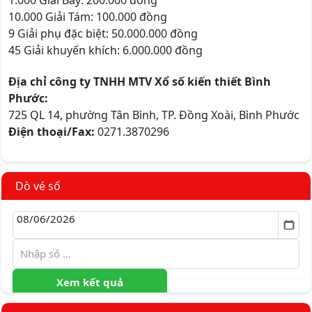
1.000 Giải Bảy: 200.000 đồng
10.000 Giải Tám: 100.000 đồng
9 Giải phụ đặc biệt: 50.000.000 đồng
45 Giải khuyến khích: 6.000.000 đồng
Địa chỉ công ty TNHH MTV Xổ số kiến thiết Bình
Phước:
725 QL 14, phường Tân Bình, TP. Đồng Xoài, Bình Phước
Điện thoại/Fax:
0271.3870296
Dò vé số
Xem kết quả