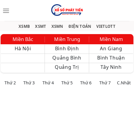
Bỏ
qua
nội
dung
XSMB
XSMT
XSMN
ĐIỆN TOÁN
VIETLOTT
Miền Bắc
Miền Trung
Miền Nam
Hà Nội
Bình Định
An Giang
Quảng Bình
Bình Thuận
Quảng Trị
Tây Ninh
Thứ 2
Thứ 3
Thứ 4
Thứ 5
Thứ 6
Thứ 7
C.Nhật