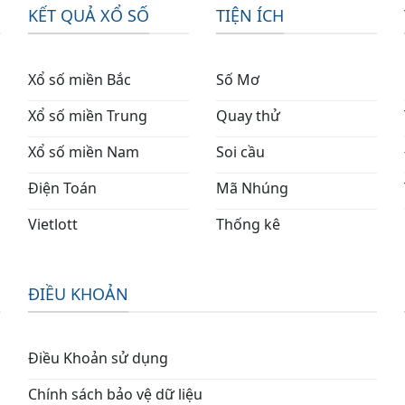
KẾT QUẢ XỔ SỐ
TIỆN ÍCH
Xổ số miền Bắc
Số Mơ
Xổ số miền Trung
Quay thử
Xổ số miền Nam
Soi cầu
Điện Toán
Mã Nhúng
Vietlott
Thống kê
ĐIỀU KHOẢN
Điều Khoản sử dụng
Chính sách bảo vệ dữ liệu