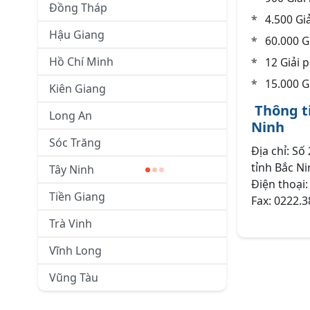
Đồng Tháp
4.500 Gi
Hậu Giang
60.000 G
Hồ Chí Minh
12 Giải 
15.000 G
Kiên Giang
Thông ti
Long An
Ninh
Sóc Trăng
Địa chỉ: S
tỉnh Bắc Ni
Tây Ninh
Điện thoại:
Tiền Giang
Fax: 0222.
Trà Vinh
Vĩnh Long
Vũng Tàu