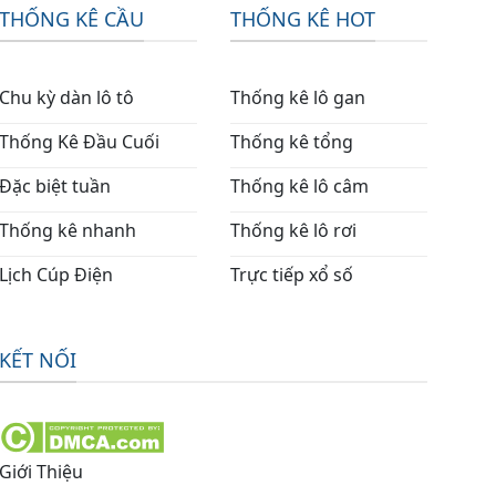
THỐNG KÊ CẦU
THỐNG KÊ HOT
Chu kỳ dàn lô tô
Thống kê lô gan
Thống Kê Đầu Cuối
Thống kê tổng
Đặc biệt tuần
Thống kê lô câm
Thống kê nhanh
Thống kê lô rơi
Lịch Cúp Điện
Trực tiếp xổ số
KẾT NỐI
Giới Thiệu