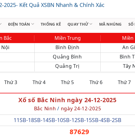
12-2025- Kết Quả XSBN Nhanh & Chính Xác
ĐIỆN TOÁN
THỐNG KÊ
QUAY THỬ
MÃ NHÚNG
SỐ
n Bắc
Miền Trung
Miền
 Nội
Bình Định
An G
Quảng Bình
Bình 
Quảng Trị
Tây 
Thứ 3
Thứ 4
Thứ 5
Thứ 6
Thứ 7
Xổ số Bắc Ninh ngày 24-12-2025
Bắc Ninh
/
ngày 24-12-2025
11SB-18SB-14SB-10SB-12SB-15SB-4SB-2SB
87629