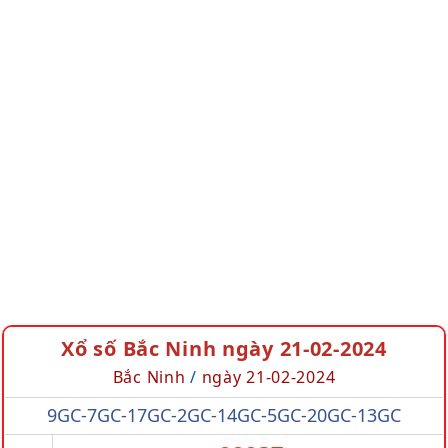
Xổ số Bắc Ninh ngày 21-02-2024
Bắc Ninh
/
ngày 21-02-2024
9GC-7GC-17GC-2GC-14GC-5GC-20GC-13GC