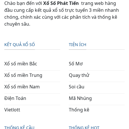
Chào bạn đến với
Xổ Số Phát Tiến
trang web hàng
đầu cung cấp kết quả xổ số trực tuyến 3 miền nhanh
chóng, chính xác cùng với các phân tích và thống kê
chuyên sâu.
KẾT QUẢ XỔ SỐ
TIỆN ÍCH
Xổ số miền Bắc
Số Mơ
Xổ số miền Trung
Quay thử
Xổ số miền Nam
Soi cầu
Điện Toán
Mã Nhúng
Vietlott
Thống kê
THỐNG KÊ CẦU
THỐNG KÊ HOT