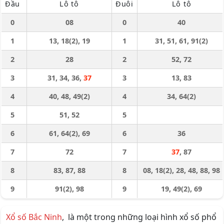
Đầu
Lô tô
Đuôi
Lô tô
0
08
0
40
1
13, 18(2), 19
1
31, 51, 61, 91(2)
2
28
2
52, 72
3
31, 34, 36,
37
3
13, 83
4
40, 48, 49(2)
4
34, 64(2)
5
51, 52
5
6
61, 64(2), 69
6
36
7
72
7
37
, 87
8
83, 87, 88
8
08, 18(2), 28, 48, 88, 98
9
91(2), 98
9
19, 49(2), 69
Xổ số Bắc Ninh
, là một trong những loại hình xổ số phổ