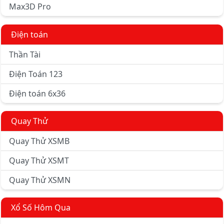
Max3D Pro
Điện toán
Thần Tài
Điện Toán 123
Điện toán 6x36
Quay Thử
Quay Thử XSMB
Quay Thử XSMT
Quay Thử XSMN
Xổ Số Hôm Qua