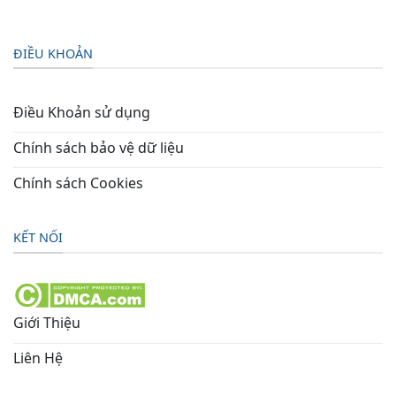
ĐIỀU KHOẢN
Điều Khoản sử dụng
Chính sách bảo vệ dữ liệu
Chính sách Cookies
KẾT NỐI
Giới Thiệu
Liên Hệ