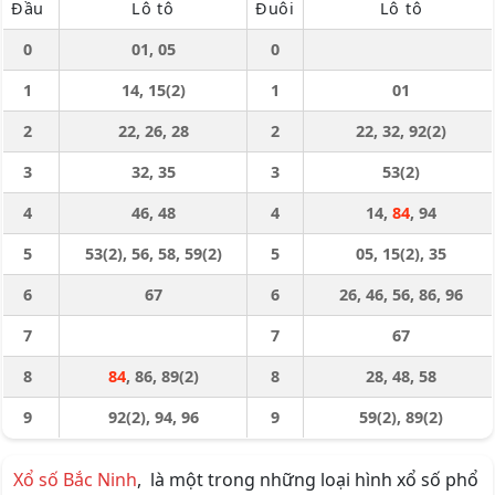
Đầu
Lô tô
Đuôi
Lô tô
0
01, 05
0
1
14, 15(2)
1
01
2
22, 26, 28
2
22, 32, 92(2)
3
32, 35
3
53(2)
4
46, 48
4
14,
84
, 94
5
53(2), 56, 58, 59(2)
5
05, 15(2), 35
6
67
6
26, 46, 56, 86, 96
7
7
67
8
84
, 86, 89(2)
8
28, 48, 58
9
92(2), 94, 96
9
59(2), 89(2)
Xổ số Bắc Ninh
, là một trong những loại hình xổ số phổ