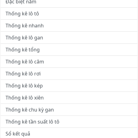
Đặc biệt năm
Thống kê lô tô
Thống kê nhanh
Thống kê lô gan
Thống kê tổng
Thống kê lô câm
Thống kê lô rơi
Thống kê lô kép
Thống kê lô xiên
Thống kê chu kỳ gan
Thống kê tần suất lô tô
Sổ kết quả