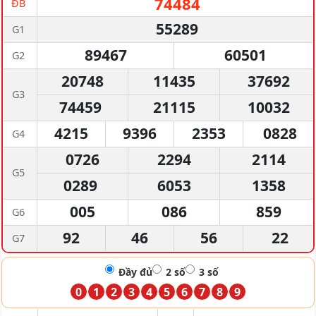
74484
ĐB
55289
G1
89467
60501
G2
20748
11435
37692
G3
74459
21115
10032
4215
9396
2353
0828
G4
0726
2294
2114
G5
0289
6053
1358
005
086
859
G6
92
46
56
22
G7
Đầy đủ
2 số
3 số
0
1
2
3
4
5
6
7
8
9