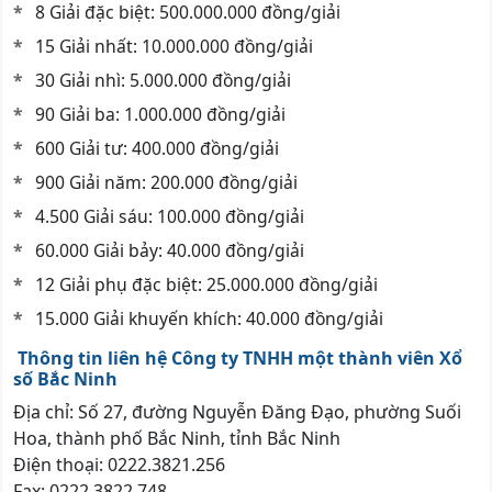
8 Giải đặc biệt: 500.000.000 đồng/giải
15 Giải nhất: 10.000.000 đồng/giải
30 Giải nhì: 5.000.000 đồng/giải
90 Giải ba: 1.000.000 đồng/giải
600 Giải tư: 400.000 đồng/giải
900 Giải năm: 200.000 đồng/giải
4.500 Giải sáu: 100.000 đồng/giải
60.000 Giải bảy: 40.000 đồng/giải
12 Giải phụ đặc biệt: 25.000.000 đồng/giải
15.000 Giải khuyến khích: 40.000 đồng/giải
Thông tin liên hệ Công ty TNHH một thành viên Xổ
số Bắc Ninh
Địa chỉ: Số 27, đường Nguyễn Đăng Đạo, phường Suối
Hoa, thành phố Bắc Ninh, tỉnh Bắc Ninh
Điện thoại: 0222.3821.256
Fax: 0222.3822.748