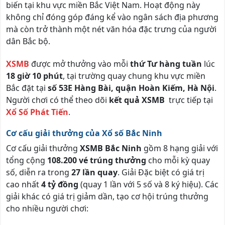
biến tại khu vực miền Bắc Việt Nam. Hoạt động này
không chỉ đóng góp đáng kể vào ngân sách địa phương
mà còn trở thành một nét văn hóa đặc trưng của người
dân Bắc bộ.
XSMB
được mở thưởng vào mỗi
thứ Tư hàng tuần
lúc
18 giờ 10 phút
, tại trường quay chung khu vực miền
Bắc đặt tại
số 53E Hàng Bài, quận Hoàn Kiếm, Hà Nội
.
Người chơi có thể theo dõi
kết quả XSMB
trực tiếp tại
Xổ Số Phát Tiến
.
Cơ cấu giải thưởng của Xổ số Bắc Ninh
Cơ cấu giải thưởng
XSMB Bắc Ninh
gồm 8 hạng giải với
tổng cộng
108.200 vé trúng thưởng
cho mỗi kỳ quay
số, diễn ra trong
27 lần quay
. Giải Đặc biệt có giá trị
cao nhất
4 tỷ đồng
(quay 1 lần với 5 số và 8 ký hiệu). Các
giải khác có giá trị giảm dần, tạo cơ hội trúng thưởng
cho nhiều người chơi: