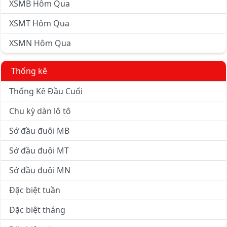
XSMB Hôm Qua
XSMT Hôm Qua
XSMN Hôm Qua
Thống kê
Thống Kê Đầu Cuối
Chu kỳ dàn lô tô
Sớ đầu đuôi MB
Sớ đầu đuôi MT
Sớ đầu đuôi MN
Đặc biệt tuần
Đặc biệt tháng