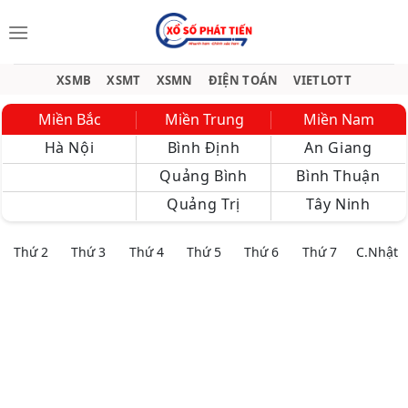
Bỏ
qua
nội
dung
XSMB
XSMT
XSMN
ĐIỆN TOÁN
VIETLOTT
Miền Bắc
Miền Trung
Miền Nam
Hà Nội
Bình Định
An Giang
Quảng Bình
Bình Thuận
Quảng Trị
Tây Ninh
Thứ 2
Thứ 3
Thứ 4
Thứ 5
Thứ 6
Thứ 7
C.Nhật