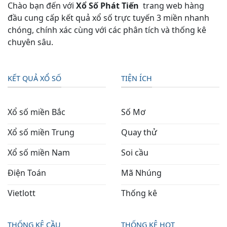
Chào bạn đến với
Xổ Số Phát Tiến
trang web hàng
đầu cung cấp kết quả xổ số trực tuyến 3 miền nhanh
chóng, chính xác cùng với các phân tích và thống kê
chuyên sâu.
KẾT QUẢ XỔ SỐ
TIỆN ÍCH
Xổ số miền Bắc
Số Mơ
Xổ số miền Trung
Quay thử
Xổ số miền Nam
Soi cầu
Điện Toán
Mã Nhúng
Vietlott
Thống kê
THỐNG KÊ CẦU
THỐNG KÊ HOT