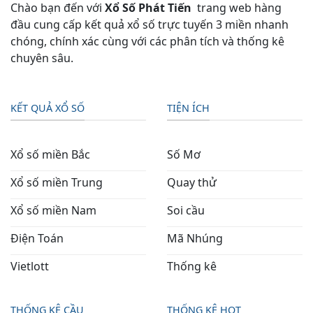
Chào bạn đến với
Xổ Số Phát Tiến
trang web hàng
đầu cung cấp kết quả xổ số trực tuyến 3 miền nhanh
chóng, chính xác cùng với các phân tích và thống kê
chuyên sâu.
KẾT QUẢ XỔ SỐ
TIỆN ÍCH
Xổ số miền Bắc
Số Mơ
Xổ số miền Trung
Quay thử
Xổ số miền Nam
Soi cầu
Điện Toán
Mã Nhúng
Vietlott
Thống kê
THỐNG KÊ CẦU
THỐNG KÊ HOT