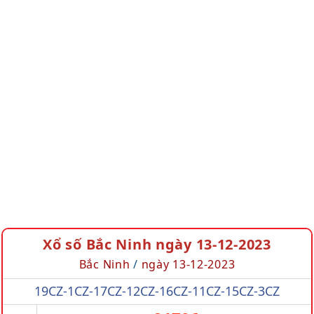
Xổ số Bắc Ninh ngày 13-12-2023
Bắc Ninh
/
ngày 13-12-2023
19CZ-1CZ-17CZ-12CZ-16CZ-11CZ-15CZ-3CZ