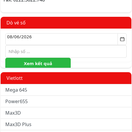
Dò vé số
Xem kết quả
Vietlott
Mega 645
Power655
Max3D
Max3D Plus