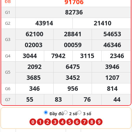
91706
ĐB
82736
G1
43914
21410
G2
62100
28841
54653
G3
02003
00059
46346
3044
7942
3115
2346
G4
2092
6475
3946
G5
3685
3452
1207
346
956
814
G6
55
83
76
44
G7
Đầy đủ
2 số
3 số
0
1
2
3
4
5
6
7
8
9