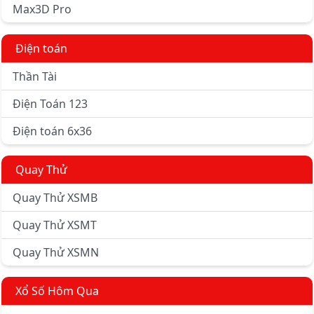
Max3D Pro
Điện toán
Thần Tài
Điện Toán 123
Điện toán 6x36
Quay Thử
Quay Thử XSMB
Quay Thử XSMT
Quay Thử XSMN
Xổ Số Hôm Qua