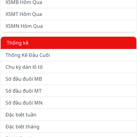
XSMB Hôm Qua
XSMT Hôm Qua
XSMN Hôm Qua
Thống kê
Thống Kê Đầu Cuối
Chu kỳ dàn lô tô
Sớ đầu đuôi MB
Sớ đầu đuôi MT
Sớ đầu đuôi MN
Đặc biệt tuần
Đặc biệt tháng