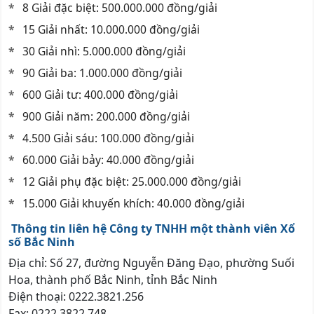
8 Giải đặc biệt: 500.000.000 đồng/giải
15 Giải nhất: 10.000.000 đồng/giải
30 Giải nhì: 5.000.000 đồng/giải
90 Giải ba: 1.000.000 đồng/giải
600 Giải tư: 400.000 đồng/giải
900 Giải năm: 200.000 đồng/giải
4.500 Giải sáu: 100.000 đồng/giải
60.000 Giải bảy: 40.000 đồng/giải
12 Giải phụ đặc biệt: 25.000.000 đồng/giải
15.000 Giải khuyến khích: 40.000 đồng/giải
Thông tin liên hệ Công ty TNHH một thành viên Xổ
số Bắc Ninh
Địa chỉ: Số 27, đường Nguyễn Đăng Đạo, phường Suối
Hoa, thành phố Bắc Ninh, tỉnh Bắc Ninh
Điện thoại: 0222.3821.256
Fax: 0222.3822.748