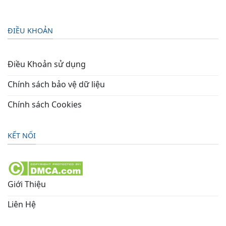
ĐIỀU KHOẢN
Điều Khoản sử dụng
Chính sách bảo vệ dữ liệu
Chính sách Cookies
KẾT NỐI
Giới Thiệu
Liên Hệ