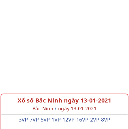
Xổ số Bắc Ninh ngày 13-01-2021
Bắc Ninh
/
ngày 13-01-2021
3VP-7VP-5VP-1VP-12VP-16VP-2VP-8VP