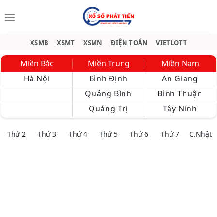
Bỏ
qua
nội
dung
XSMB
XSMT
XSMN
ĐIỆN TOÁN
VIETLOTT
Miền Bắc
Miền Trung
Miền Nam
Hà Nội
Bình Định
An Giang
Quảng Bình
Bình Thuận
Quảng Trị
Tây Ninh
Thứ 2
Thứ 3
Thứ 4
Thứ 5
Thứ 6
Thứ 7
C.Nhật