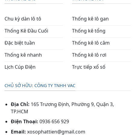
Chu kỳ dàn lô tô
Thống kê lô gan
Thống Kê Đầu Cuối
Thống kê tổng
Đặc biệt tuần
Thống kê lô câm
Thống kê nhanh
Thống kê lô rơi
Lịch Cúp Điện
Trực tiếp xổ số
CHỦ SỞ HỮU: CÔNG TY TNHH VAC
Địa Chỉ:
165 Trương Định, Phường 9, Quận 3,
TP.HCM
Điện Thoại:
0936 656 929
Email:
xosophattien@gmail.com