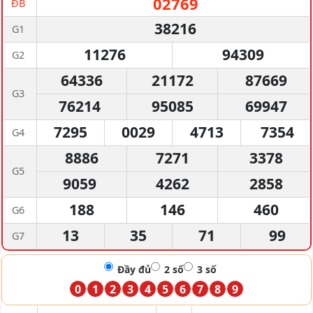
02769
ĐB
38216
G1
11276
94309
G2
64336
21172
87669
G3
76214
95085
69947
7295
0029
4713
7354
G4
8886
7271
3378
G5
9059
4262
2858
188
146
460
G6
13
35
71
99
G7
Đầy đủ
2 số
3 số
0
1
2
3
4
5
6
7
8
9