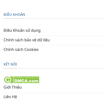
ĐIỀU KHOẢN
Điều Khoản sử dụng
Chính sách bảo vệ dữ liệu
Chính sách Cookies
KẾT NỐI
Giới Thiệu
Liên Hệ