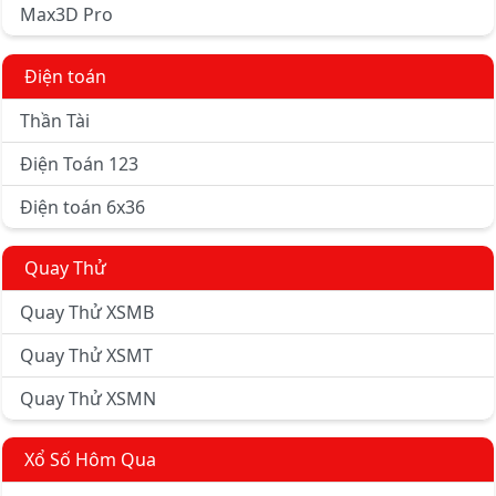
Max3D Pro
Điện toán
Thần Tài
Điện Toán 123
Điện toán 6x36
Quay Thử
Quay Thử XSMB
Quay Thử XSMT
Quay Thử XSMN
Xổ Số Hôm Qua