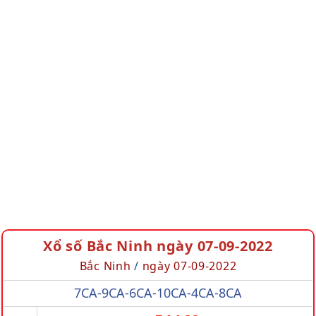
Xổ số Bắc Ninh ngày 07-09-2022
Bắc Ninh
/
ngày 07-09-2022
7CA-9CA-6CA-10CA-4CA-8CA