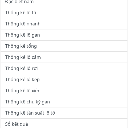
Đặc biệt năm
Thống kê lô tô
Thống kê nhanh
Thống kê lô gan
Thống kê tổng
Thống kê lô câm
Thống kê lô rơi
Thống kê lô kép
Thống kê lô xiên
Thống kê chu kỳ gan
Thống kê tần suất lô tô
Sổ kết quả