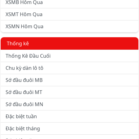
XSMB Hôm Qua
XSMT Hôm Qua
XSMN Hôm Qua
Thống kê
Thống Kê Đầu Cuối
Chu kỳ dàn lô tô
Sớ đầu đuôi MB
Sớ đầu đuôi MT
Sớ đầu đuôi MN
Đặc biệt tuần
Đặc biệt tháng