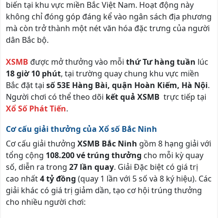
biến tại khu vực miền Bắc Việt Nam. Hoạt động này
không chỉ đóng góp đáng kể vào ngân sách địa phương
mà còn trở thành một nét văn hóa đặc trưng của người
dân Bắc bộ.
XSMB
được mở thưởng vào mỗi
thứ Tư hàng tuần
lúc
18 giờ 10 phút
, tại trường quay chung khu vực miền
Bắc đặt tại
số 53E Hàng Bài, quận Hoàn Kiếm, Hà Nội
.
Người chơi có thể theo dõi
kết quả XSMB
trực tiếp tại
Xổ Số Phát Tiến
.
Cơ cấu giải thưởng của Xổ số Bắc Ninh
Cơ cấu giải thưởng
XSMB Bắc Ninh
gồm 8 hạng giải với
tổng cộng
108.200 vé trúng thưởng
cho mỗi kỳ quay
số, diễn ra trong
27 lần quay
. Giải Đặc biệt có giá trị
cao nhất
4 tỷ đồng
(quay 1 lần với 5 số và 8 ký hiệu). Các
giải khác có giá trị giảm dần, tạo cơ hội trúng thưởng
cho nhiều người chơi: