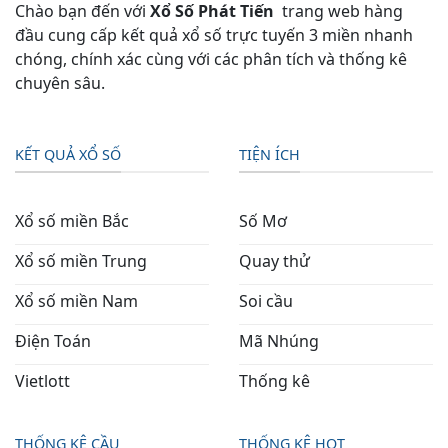
Chào bạn đến với
Xổ Số Phát Tiến
trang web hàng
đầu cung cấp kết quả xổ số trực tuyến 3 miền nhanh
chóng, chính xác cùng với các phân tích và thống kê
chuyên sâu.
KẾT QUẢ XỔ SỐ
TIỆN ÍCH
Xổ số miền Bắc
Số Mơ
Xổ số miền Trung
Quay thử
Xổ số miền Nam
Soi cầu
Điện Toán
Mã Nhúng
Vietlott
Thống kê
THỐNG KÊ CẦU
THỐNG KÊ HOT