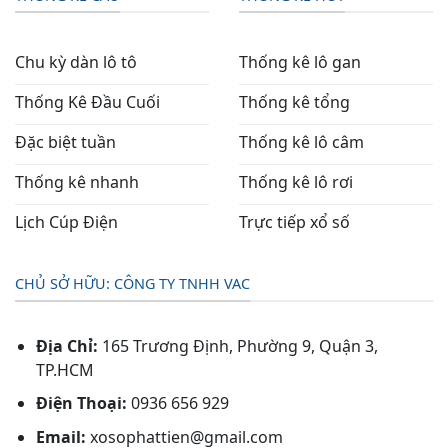
Chu kỳ dàn lô tô
Thống kê lô gan
Thống Kê Đầu Cuối
Thống kê tổng
Đặc biệt tuần
Thống kê lô câm
Thống kê nhanh
Thống kê lô rơi
Lịch Cúp Điện
Trực tiếp xổ số
CHỦ SỞ HỮU: CÔNG TY TNHH VAC
Địa Chỉ:
165 Trương Định, Phường 9, Quận 3,
TP.HCM
Điện Thoại:
0936 656 929
Email:
xosophattien@gmail.com