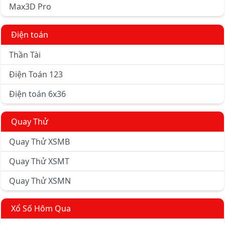
Max3D Pro
Điện toán
Thần Tài
Điện Toán 123
Điện toán 6x36
Quay Thử
Quay Thử XSMB
Quay Thử XSMT
Quay Thử XSMN
Xổ Số Hôm Qua