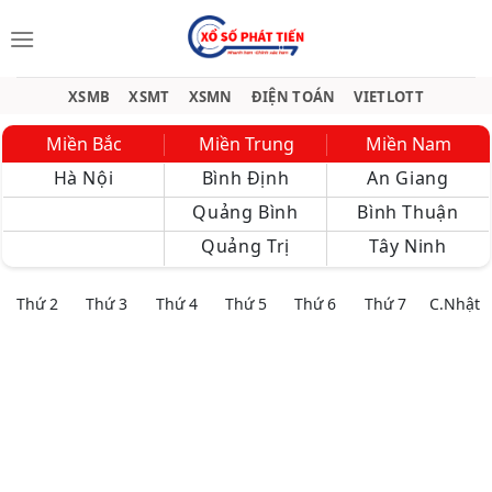
Bỏ
qua
nội
dung
XSMB
XSMT
XSMN
ĐIỆN TOÁN
VIETLOTT
Miền Bắc
Miền Trung
Miền Nam
Hà Nội
Bình Định
An Giang
Quảng Bình
Bình Thuận
Quảng Trị
Tây Ninh
Thứ 2
Thứ 3
Thứ 4
Thứ 5
Thứ 6
Thứ 7
C.Nhật