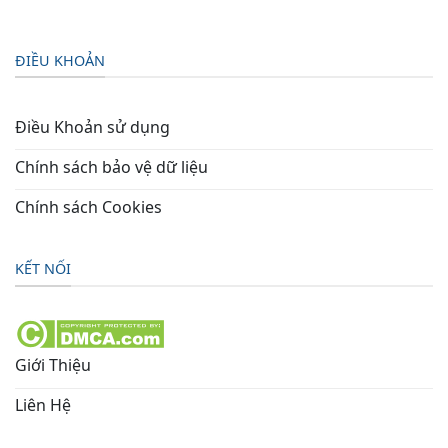
ĐIỀU KHOẢN
Điều Khoản sử dụng
Chính sách bảo vệ dữ liệu
Chính sách Cookies
KẾT NỐI
Giới Thiệu
Liên Hệ