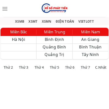
Bỏ
qua
nội
dung
XSMB
XSMT
XSMN
ĐIỆN TOÁN
VIETLOTT
Miền Bắc
Miền Trung
Miền Nam
Hà Nội
Bình Định
An Giang
Quảng Bình
Bình Thuận
Quảng Trị
Tây Ninh
Thứ 2
Thứ 3
Thứ 4
Thứ 5
Thứ 6
Thứ 7
C.Nhật