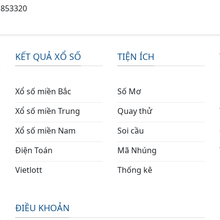
 853320
KẾT QUẢ XỔ SỐ
TIỆN ÍCH
Xổ số miền Bắc
Số Mơ
Xổ số miền Trung
Quay thử
Xổ số miền Nam
Soi cầu
Điện Toán
Mã Nhúng
Vietlott
Thống kê
ĐIỀU KHOẢN