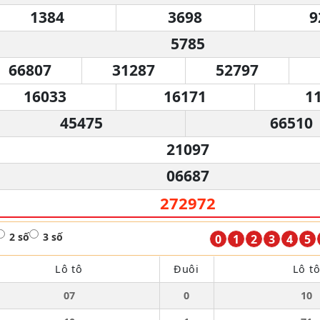
1384
3698
9
5785
66807
31287
52797
16033
16171
1
45475
66510
21097
06687
272972
2 số
3 số
0
1
2
3
4
5
Lô tô
Đuôi
Lô t
07
0
10