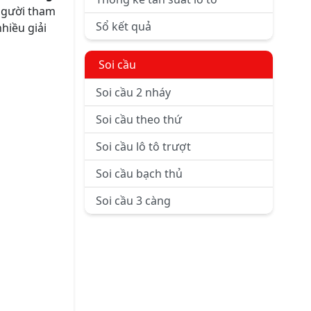
 người tham
Sổ kết quả
nhiều giải
Soi cầu
Soi cầu 2 nháy
Soi cầu theo thứ
Soi cầu lô tô trượt
Soi cầu bạch thủ
Soi cầu 3 càng