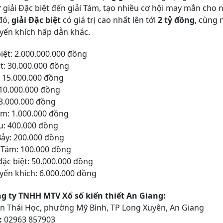
ừ giải Đặc biệt đến giải Tám, tạo nhiều cơ hội may mắn cho
đó,
giải Đặc biệt
có giá trị cao nhất lên tới
2 tỷ đồng
, cùng 
yến khích hấp dẫn khác.
biệt: 2.000.000.000 đồng
t: 30.000.000 đồng
: 15.000.000 đồng
 10.000.000 đồng
 3.000.000 đồng
ăm: 1.000.000 đồng
u: 400.000 đồng
Bảy: 200.000 đồng
i Tám: 100.000 đồng
đặc biệt: 50.000.000 đồng
yến khích: 6.000.000 đồng
ng ty TNHH MTV Xổ số kiến thiết An Giang:
n Thái Học, phường Mỹ Bình, TP Long Xuyên, An Giang
:
02963 857903