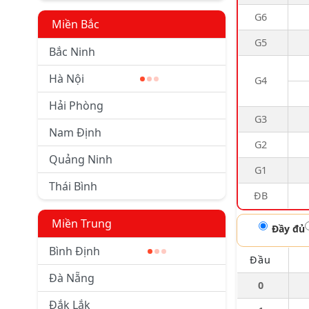
G6
Miền Bắc
G5
Bắc Ninh
Hà Nội
G4
Hải Phòng
G3
Nam Định
G2
Quảng Ninh
G1
Thái Bình
ĐB
Miền Trung
Đầy đủ
Bình Định
Đầu
Đà Nẵng
0
Đắk Lắk