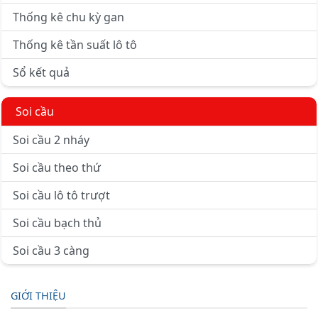
Thống kê chu kỳ gan
Thống kê tần suất lô tô
Sổ kết quả
Soi cầu
Soi cầu 2 nháy
Soi cầu theo thứ
Soi cầu lô tô trượt
Soi cầu bạch thủ
Soi cầu 3 càng
GIỚI THIỆU