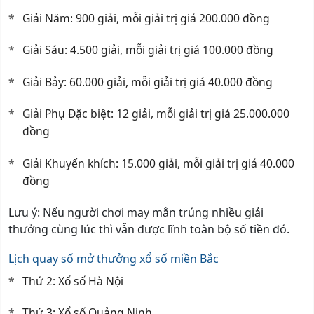
Giải Năm: 900 giải, mỗi giải trị giá 200.000 đồng
Giải Sáu: 4.500 giải, mỗi giải trị giá 100.000 đồng
Giải Bảy: 60.000 giải, mỗi giải trị giá 40.000 đồng
Giải Phụ Đặc biệt: 12 giải, mỗi giải trị giá 25.000.000
đồng
Giải Khuyến khích: 15.000 giải, mỗi giải trị giá 40.000
đồng
Lưu ý: Nếu người chơi may mắn trúng nhiều giải
thưởng cùng lúc thì vẫn được lĩnh toàn bộ số tiền đó.
Lịch quay số mở thưởng xổ số miền Bắc
Thứ 2: Xổ số Hà Nội
Thứ 3: Xổ số Quảng Ninh