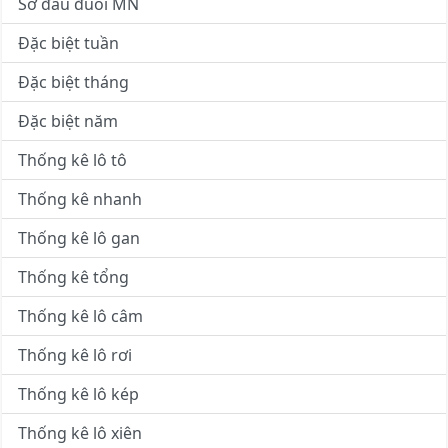
Sớ đầu đuôi MN
Đặc biệt tuần
Đặc biệt tháng
Đặc biệt năm
Thống kê lô tô
Thống kê nhanh
Thống kê lô gan
Thống kê tổng
Thống kê lô câm
Thống kê lô rơi
Thống kê lô kép
Thống kê lô xiên