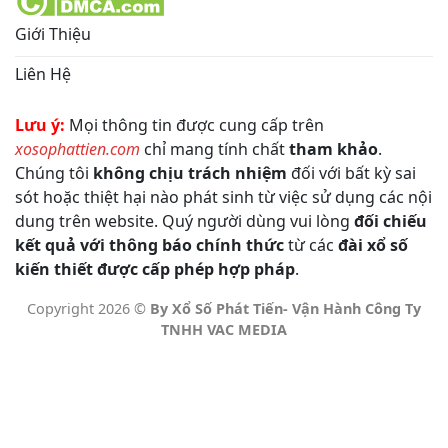
Giới Thiệu
Liên Hệ
Lưu ý:
Mọi thông tin được cung cấp trên
xosophattien.com
chỉ mang tính chất
tham khảo
.
Chúng tôi
không chịu trách nhiệm
đối với bất kỳ sai
sót hoặc thiệt hại nào phát sinh từ việc sử dụng các nội
dung trên website. Quý người dùng vui lòng
đối chiếu
kết quả với thông báo chính thức
từ các
đài xổ số
kiến thiết được cấp phép hợp pháp
.
Copyright 2026 ©
By Xổ Số Phát Tiến- Vận Hành Công Ty
TNHH VAC MEDIA