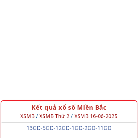
Kết quả xổ số Miền Bắc
XSMB
/
XSMB Thứ 2
/
XSMB 16-06-2025
13GD-5GD-12GD-1GD-2GD-11GD