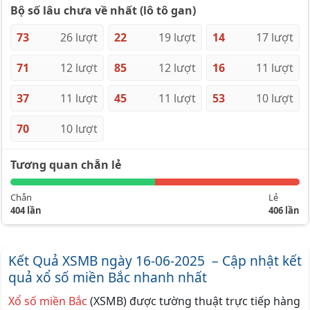
Bộ số lâu chưa về nhất (lô tô gan)
73
26 lượt
22
19 lượt
14
17 lượt
71
12 lượt
85
12 lượt
16
11 lượt
37
11 lượt
45
11 lượt
53
10 lượt
70
10 lượt
Tương quan chẵn lẻ
Chẵn
Lẻ
404 lần
406 lần
Kết Quả XSMB ngày 16-06-2025 – Cập nhật kết
quả xổ số miền Bắc nhanh nhất
Xổ số miền Bắc
(XSMB) được tường thuật trực tiếp hàng