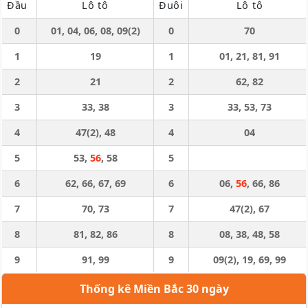
Đầu
Lô tô
Đuôi
Lô tô
0
01, 04, 06, 08, 09(2)
0
70
1
19
1
01, 21, 81, 91
2
21
2
62, 82
3
33, 38
3
33, 53, 73
4
47(2), 48
4
04
5
53,
56
, 58
5
6
62, 66, 67, 69
6
06,
56
, 66, 86
7
70, 73
7
47(2), 67
8
81, 82, 86
8
08, 38, 48, 58
9
91, 99
9
09(2), 19, 69, 99
Thống kê Miền Bắc 30 ngày