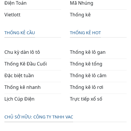
Điện Toán
Mã Nhúng
Vietlott
Thống kê
THỐNG KÊ CẦU
THỐNG KÊ HOT
Chu kỳ dàn lô tô
Thống kê lô gan
Thống Kê Đầu Cuối
Thống kê tổng
Đặc biệt tuần
Thống kê lô câm
Thống kê nhanh
Thống kê lô rơi
Lịch Cúp Điện
Trực tiếp xổ số
CHỦ SỞ HỮU: CÔNG TY TNHH VAC