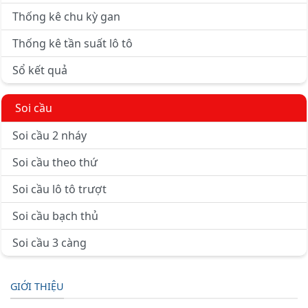
Thống kê chu kỳ gan
Thống kê tần suất lô tô
Sổ kết quả
Soi cầu
Soi cầu 2 nháy
Soi cầu theo thứ
Soi cầu lô tô trượt
Soi cầu bạch thủ
Soi cầu 3 càng
GIỚI THIỆU