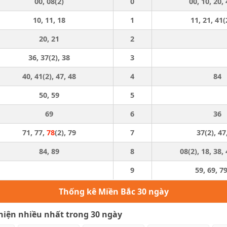
00, 08(2)
0
00, 10, 20, 
10, 11, 18
1
11, 21, 41(
20, 21
2
36, 37(2), 38
3
40, 41(2), 47, 48
4
84
50, 59
5
69
6
36
71, 77,
78
(2), 79
7
37(2), 47
84, 89
8
08(2), 18, 38,
9
59, 69, 79
Thống kê Miền Bắc 30 ngày
hiện nhiều nhất trong 30 ngày