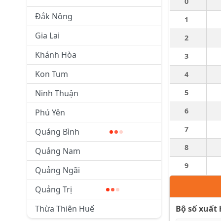
0
Đắk Nông
1
Gia Lai
2
Khánh Hòa
3
Kon Tum
4
Ninh Thuận
5
6
Phú Yên
7
Quảng Bình
8
Quảng Nam
9
Quảng Ngãi
Quảng Trị
Thừa Thiên Huế
Bộ số xuất 