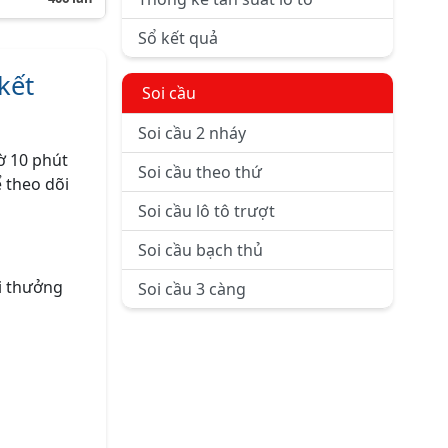
Sổ kết quả
kết
Soi cầu
Soi cầu 2 nháy
ờ 10 phút
Soi cầu theo thứ
 theo dõi
Soi cầu lô tô trượt
Soi cầu bạch thủ
i thưởng
Soi cầu 3 càng